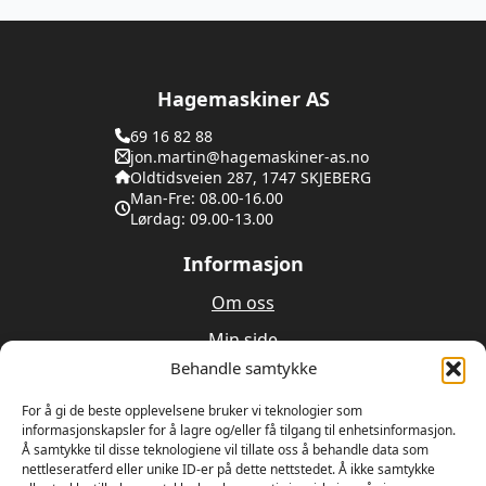
Hagemaskiner AS
69 16 82 88
jon.martin@hagemaskiner-as.no
Oldtidsveien 287, 1747 SKJEBERG
Man-Fre: 08.00-16.00
Lørdag: 09.00-13.00
Informasjon
Om oss
Min side
Behandle samtykke
Utleie
Verksted
For å gi de beste opplevelsene bruker vi teknologier som
informasjonskapsler for å lagre og/eller få tilgang til enhetsinformasjon.
Å samtykke til disse teknologiene vil tillate oss å behandle data som
Om oss
nettleseratferd eller unike ID-er på dette nettstedet. Å ikke samtykke