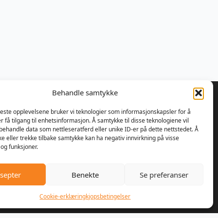
Behandle samtykke
beste opplevelsene bruker vi teknologier som informasjonskapsler for å
er få tilgang til enhetsinformasjon. Å samtykke til disse teknologiene vil
å behandle data som nettleseratferd eller unike ID-er på dette nettstedet. Å
 bestemte Ulrik Olseng og
e eller trekke tilbake samtykke kan ha negativ innvirkning på visse
nsen seg for å starte opp med
og funksjoner.
parasjon av motorsager og
re. Bedriften fikk navnet
septer
Benekte
Se preferanser
er AS, og lokalene var den
handelen på Vesttorp
Cookie-erklæring
kjopsbetingelser