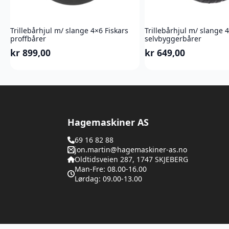
Trillebårhjul m/ slange 4×6 Fiskars
Trillebårhjul m/ slange 4
proffbårer
selvbyggerbårer
kr
899,00
kr
649,00
Hagemaskiner AS
69 16 82 88
jon.martin@hagemaskiner-as.no
Oldtidsveien 287, 1747 SKJEBERG
Man-Fre: 08.00-16.00
Lørdag: 09.00-13.00