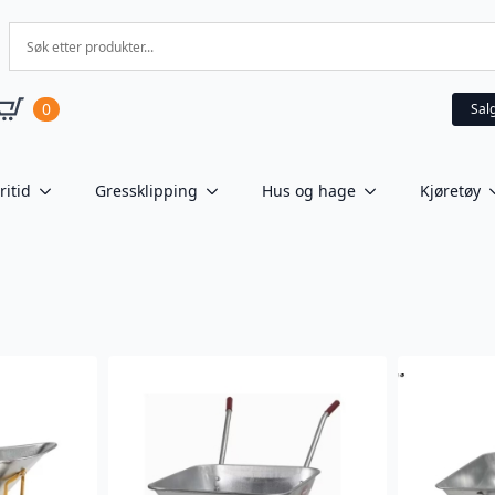
0
Sal
ritid
Gressklipping
Hus og hage
Kjøretøy