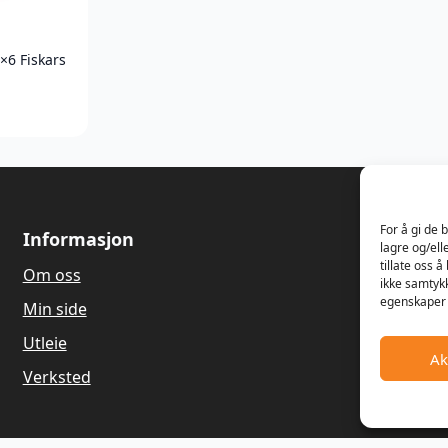
×6 Fiskars
For å gi de 
Informasjon
Om oss
lagre og/ell
tillate oss 
Om oss
Våren 1989
ikke samtykk
Dagfinn Ha
egenskaper 
Min side
salg og re
gressklippe
Utleie
Ak
Hagemaskin
Verksted
gamle land