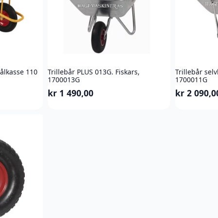
ålkasse 110
Trillebår PLUS 013G. Fiskars,
Trillebår sel
1700013G
1700011G
kr
1 490,00
kr
2 090,0