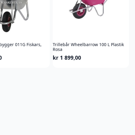
vbygger 011G Fiskars,
Trillebår Wheelbarrow 100 L Plastik
Rosa
0
kr
1 899,00