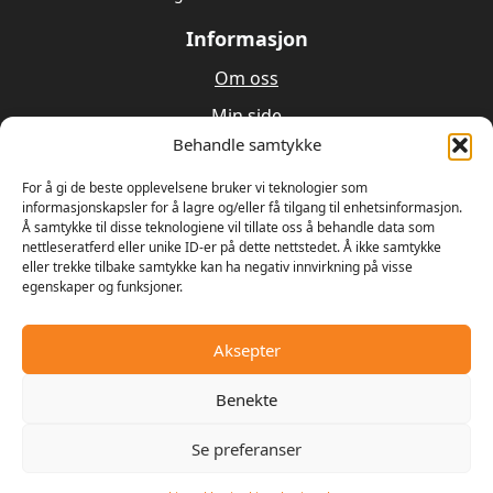
Informasjon
Om oss
Min side
Behandle samtykke
Utleie
Verksted
For å gi de beste opplevelsene bruker vi teknologier som
informasjonskapsler for å lagre og/eller få tilgang til enhetsinformasjon.
Å samtykke til disse teknologiene vil tillate oss å behandle data som
Om oss
nettleseratferd eller unike ID-er på dette nettstedet. Å ikke samtykke
eller trekke tilbake samtykke kan ha negativ innvirkning på visse
egenskaper og funksjoner.
Våren 1989 bestemte Ulrik Olseng og Dagfinn
Hansen seg for å starte opp med salg og reparasjon
av motorsager og gressklippere. Bedriften fikk
Aksepter
navnet Hagemaskiner AS, og lokalene var den gamle
landhandelen på Vesttorp
Benekte
Se preferanser
© 2025 - Digipos AS