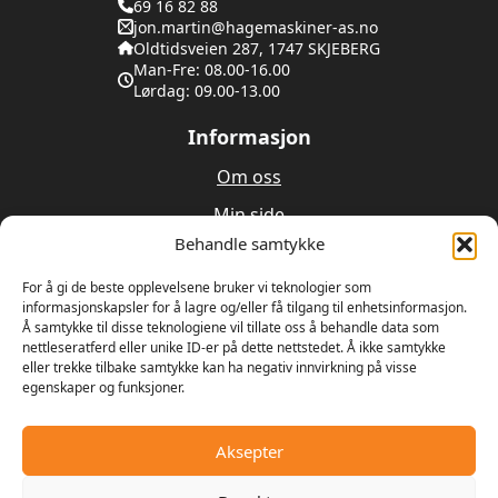
69 16 82 88
jon.martin@hagemaskiner-as.no
Oldtidsveien 287, 1747 SKJEBERG
Man-Fre: 08.00-16.00
Lørdag: 09.00-13.00
Informasjon
Om oss
Min side
Behandle samtykke
Utleie
Verksted
For å gi de beste opplevelsene bruker vi teknologier som
informasjonskapsler for å lagre og/eller få tilgang til enhetsinformasjon.
Å samtykke til disse teknologiene vil tillate oss å behandle data som
Om oss
nettleseratferd eller unike ID-er på dette nettstedet. Å ikke samtykke
eller trekke tilbake samtykke kan ha negativ innvirkning på visse
egenskaper og funksjoner.
Våren 1989 bestemte Ulrik Olseng og Dagfinn
Hansen seg for å starte opp med salg og reparasjon
av motorsager og gressklippere. Bedriften fikk
Aksepter
navnet Hagemaskiner AS, og lokalene var den gamle
landhandelen på Vesttorp