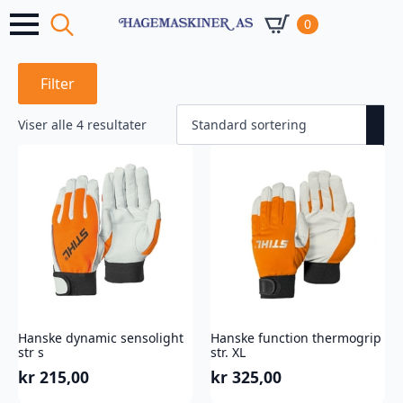
0
Search
for:
Filter
Viser alle 4 resultater
Hanske dynamic sensolight
Hanske function thermogrip
str s
str. XL
kr
215,00
kr
325,00