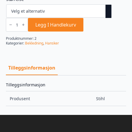
Hanske
dynamic
Legg I Handlekurv
sensolight
str
s
Produktnummer:
2
antall
Kategorier:
Bekledning
,
Hansker
Tilleggsinformasjon
Tilleggsinformasjon
Produsent
Stihl