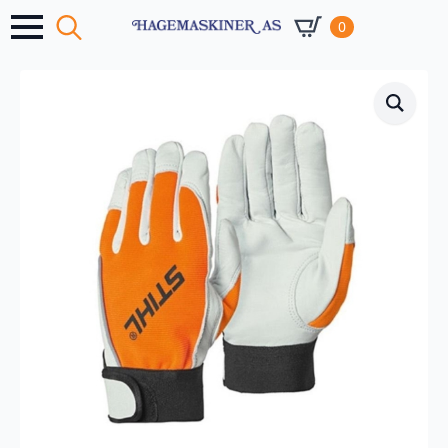
0
Search
for: