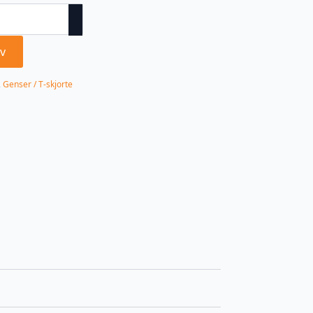
v
,
Genser / T-skjorte