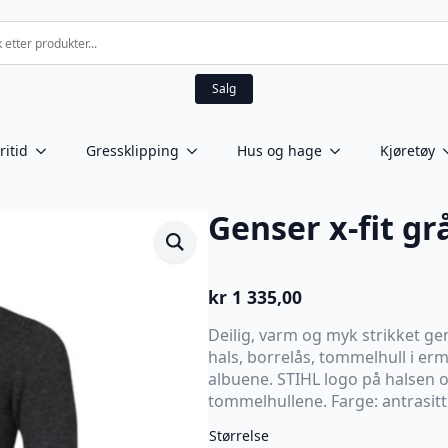
Salg
ritid
Gressklipping
Hus og hage
Kjøretøy
Genser x-fit gr
kr
1 335,00
Deilig, varm og myk strikket ge
hals, borrelås, tommelhull i er
albuene. STIHL logo på halsen 
tommelhullene. Farge: antrasitt.
Størrelse