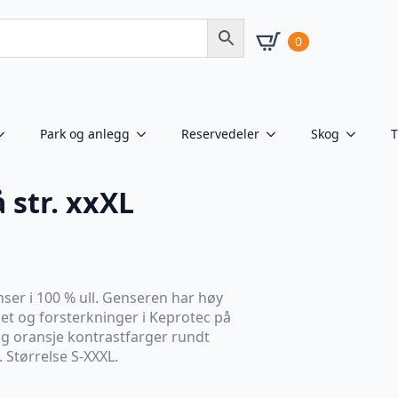
0
Park og anlegg
Reservedeler
Skog
T
å str. xxXL
nser i 100 % ull. Genseren har høy
met og forsterkninger i Keprotec på
og oransje kontrastfarger rundt
 Størrelse S-XXXL.