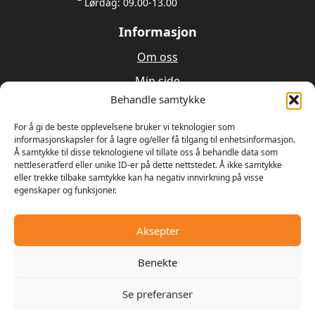
Lørdag: 09.00-13.00
Informasjon
Om oss
Min side
Behandle samtykke
Utleie
Verksted
For å gi de beste opplevelsene bruker vi teknologier som
informasjonskapsler for å lagre og/eller få tilgang til enhetsinformasjon.
Å samtykke til disse teknologiene vil tillate oss å behandle data som
Om oss
nettleseratferd eller unike ID-er på dette nettstedet. Å ikke samtykke
eller trekke tilbake samtykke kan ha negativ innvirkning på visse
egenskaper og funksjoner.
Våren 1989 bestemte Ulrik Olseng og Dagfinn
Hansen seg for å starte opp med salg og reparasjon
av motorsager og gressklippere. Bedriften fikk
Aksepter
navnet Hagemaskiner AS, og lokalene var den gamle
landhandelen på Vesttorp
Benekte
Se preferanser
© 2025 - Digipos AS