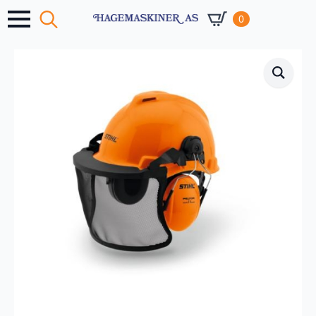
0
Search
for: