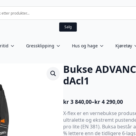
Salg
ritid
Gressklipping
Hus og hage
Kjøretøy
Bukse ADVANCE
dAcl1
kr
3 840,00
–
kr
4 290,00
Prisområde:
kr 3
X-flex er en vernebukse produser
840,00
ultralette og ekstremt pusten
til
pro lite (EN 381). Buksa består 
kr 4
% lettere enn de tidligere 6-la