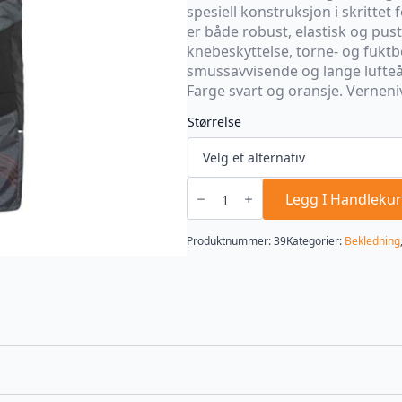
290,00
spesiell konstruksjon i skrittet 
er både robust, elastisk og pust
knebeskyttelse, torne- og fuktb
smussavvisende og lange lufteå
Farge svart og oransje. Verneniv
Størrelse
Bukse
ADVANCE
Legg I Handlekur
X-
Flex
SZ
Produktnummer:
39
Kategorier:
Bekledning
M
dAcl1
antall