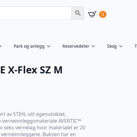
0
Park og anlegg
Reservedeler
Skog
T
 X-Flex SZ M
t av STIHL sitt egenutviklet,
de verneinnleggsmateriale AVERTIC™
av seks vernelag hvor materialet er 20
gs verneinnleggene. Buksen har en