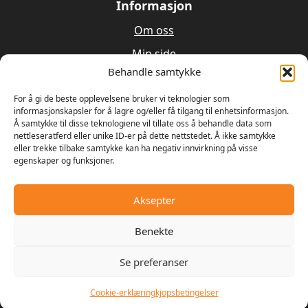
Informasjon
Om oss
Min side
Behandle samtykke
Utleie
For å gi de beste opplevelsene bruker vi teknologier som
Verksted
informasjonskapsler for å lagre og/eller få tilgang til enhetsinformasjon.
Å samtykke til disse teknologiene vil tillate oss å behandle data som
nettleseratferd eller unike ID-er på dette nettstedet. Å ikke samtykke
Om oss
eller trekke tilbake samtykke kan ha negativ innvirkning på visse
egenskaper og funksjoner.
Våren 1989 bestemte Ulrik Olseng og Dagfinn
Hansen seg for å starte opp med salg og reparasjon
av motorsager og gressklippere. Bedriften fikk
Aksepter
navnet Hagemaskiner AS, og lokalene var den gamle
landhandelen på Vesttorp
Benekte
Se preferanser
© 2025 - Digipos AS
Cookie-erklæring
kjopsbetingelser