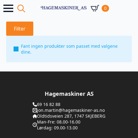
0
Search
for:
Filter
Fant ingen produkter som passet med valgene
dine.
Hagemaskiner AS
69 16 82 88
jon.martin@hagemaskiner-as.no
Oldtidsveien 287, 1747 SKJEBERG
Man-Fre: 08.00-16.00
Lørdag: 09.00-13.00