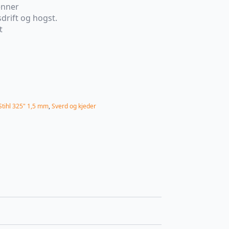
enner
sdrift og hogst.
t
Stihl 325" 1,5 mm
,
Sverd og kjeder