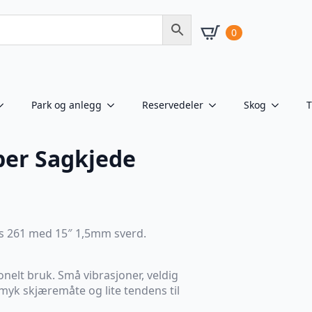
0
Park og anlegg
Reservedeler
Skog
T
per Sagkjede
 ms 261 med 15″ 1,5mm sverd.
jonelt bruk. Små vibrasjoner, veldig
, myk skjæremåte og lite tendens til