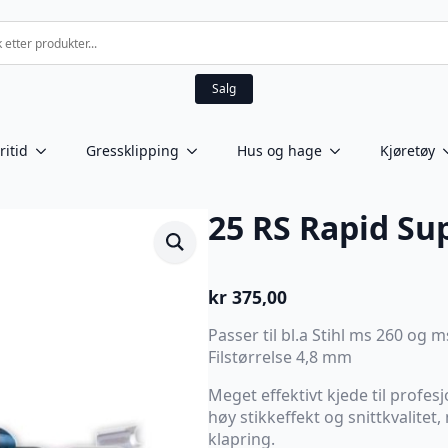
Salg
ritid
Gressklipping
Hus og hage
Kjøretøy
25 RS Rapid Su
kr
375,00
Passer til bl.a Stihl ms 260 og
Filstørrelse 4,8 mm
Meget effektivt kjede til profes
høy stikkeffekt og snittkvalitet
klapring.