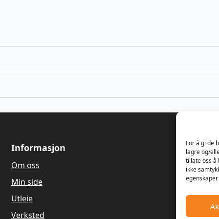
For å gi de 
Informasjon
Om oss
lagre og/ell
tillate oss 
Om oss
Våren 1989
ikke samtykk
Dagfinn Ha
egenskaper 
Min side
salg og re
gressklippe
Utleie
Ak
Hagemaskin
Verksted