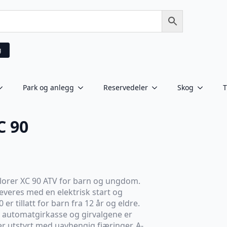
g
Park og anlegg
Reservedeler
Skog
T
C 90
lorer XC 90 ATV for barn og ungdom.
veres med en elektrisk start og
r tillatt for barn fra 12 år og eldre.
 automatgirkasse og girvalgene er
er utstyrt med uavhengig fjæringer, A-