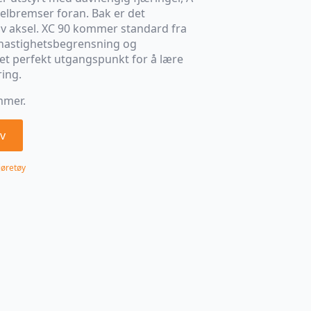
lbremser foran. Bak er det
iv aksel. XC 90 kommer standard fra
 hastighetsbegrensning og
 et perfekt utgangspunkt for å lære
ing.
mmer.
v
jøretøy