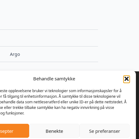
Argo
Behandle samtykke
beste opplevelsene bruker vi teknologier som informasjonskapsler for å
er få tilgang til enhetsinformasjon. Å samtykke til disse teknologiene vil
å behandle data som nettleseratferd eller unike ID-er på dette nettstedet. Å
 bestemte Ulrik Olseng og
e eller trekke tilbake samtykke kan ha negativ innvirkning på visse
nsen seg for å starte opp med
og funksjoner.
parasjon av motorsager og
re. Bedriften fikk navnet
septer
Benekte
Se preferanser
er AS, og lokalene var den