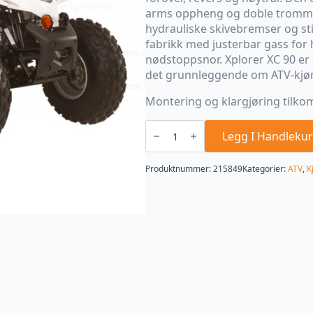
arms oppheng og doble tromme
hydrauliske skivebremser og st
fabrikk med justerbar gass for
nødstoppsnor. Xplorer XC 90 er
det grunnleggende om ATV-kjør
Montering og klargjøring tilko
Argo
Xplorer
Legg I Handlekur
XC
90
antall
Produktnummer:
215849
Kategorier:
ATV
,
K