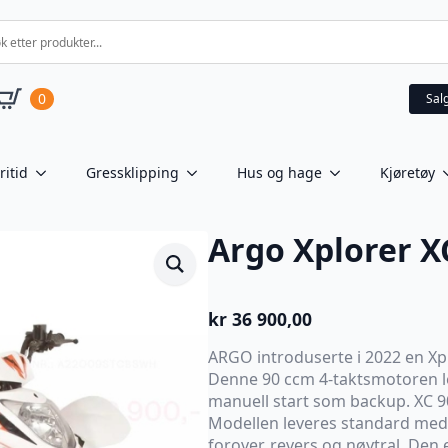
0
Sal
ritid
Gressklipping
Hus og hage
Kjøretøy
Argo Xplorer X
kr
36 900,00
ARGO introduserte i 2022 en Xp
Denne 90 ccm 4-taktsmotoren le
manuell start som backup. XC 90 e
Modellen leveres standard med
forover, revers og nøytral. Den 