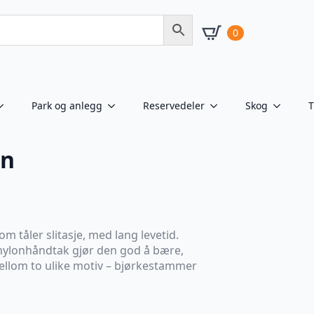
0
Park og anlegg
Reservedeler
Skog
T
gn
m tåler slitasje, med lang levetid.
 nylonhåndtak gjør den god å bære,
 mellom to ulike motiv – bjørkestammer