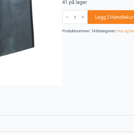
41 på lager
Bærebag
Design
Legg I Handlekur
antall
Produktnummer:
743
Kategorier:
Hus og h