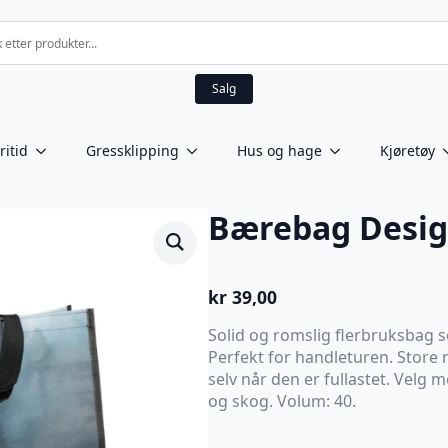
Salg
ritid
Gressklipping
Hus og hage
Kjøretøy
Bærebag Desi
kr
39,00
Solid og romslig flerbruksbag so
Perfekt for handleturen. Store
selv når den er fullastet. Velg
og skog. Volum: 40.