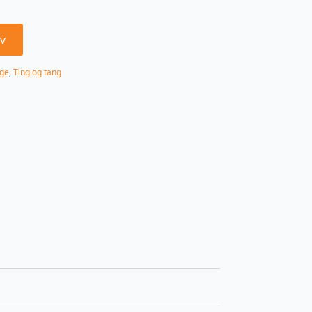
v
age
,
Ting og tang