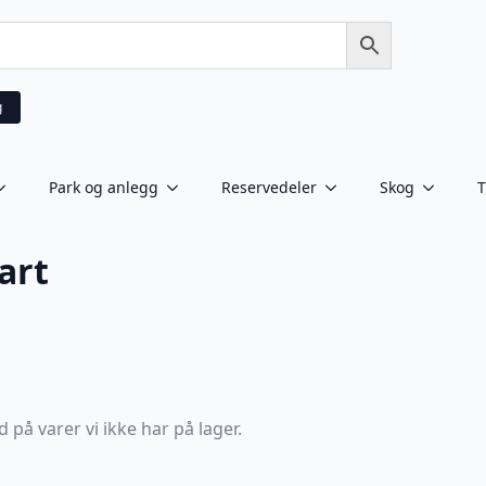
g
Park og anlegg
Reservedeler
Skog
T
art
 på varer vi ikke har på lager.