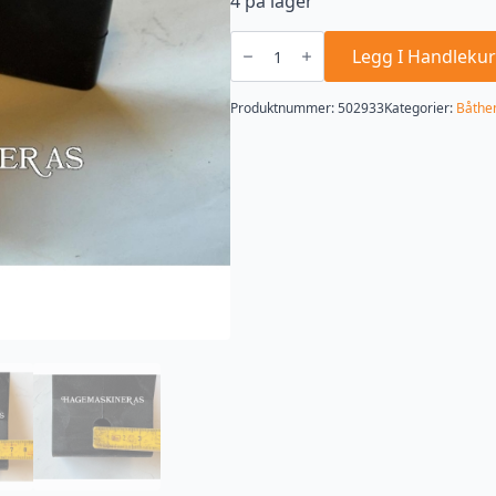
4 på lager
Bauggummi
svart
Legg I Handlekur
antall
Produktnummer:
502933
Kategorier:
Båthe