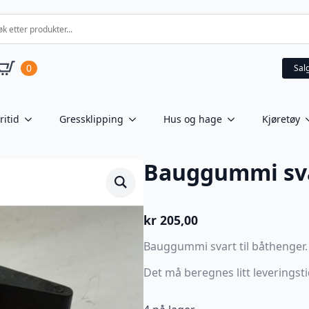
0
Sal
ritid
Gressklipping
Hus og hage
Kjøretøy
Bauggummi sv
kr
205,00
Bauggummi svart til båthenger.
Det må beregnes litt leveringstid