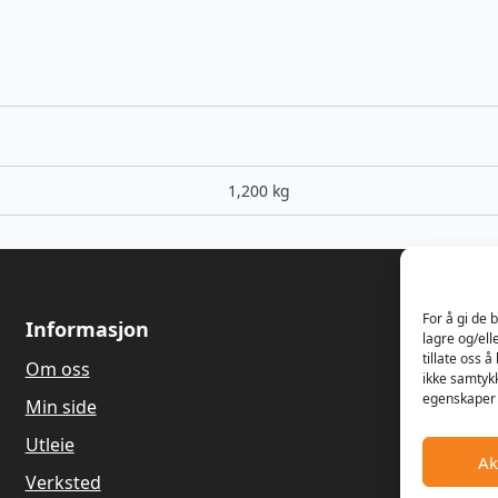
1,200 kg
For å gi de 
Informasjon
Om oss
lagre og/ell
tillate oss 
Om oss
Våren 1989
ikke samtykk
Dagfinn Ha
egenskaper 
Min side
salg og re
gressklippe
Utleie
Ak
Hagemaskin
Verksted
gamle land