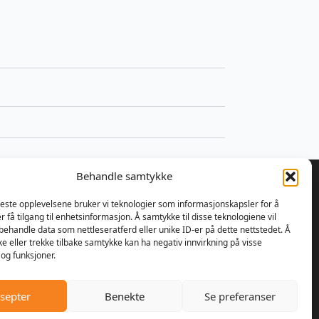
Behandle samtykke
beste opplevelsene bruker vi teknologier som informasjonskapsler for å
er få tilgang til enhetsinformasjon. Å samtykke til disse teknologiene vil
å behandle data som nettleseratferd eller unike ID-er på dette nettstedet. Å
 bestemte Ulrik Olseng og
e eller trekke tilbake samtykke kan ha negativ innvirkning på visse
nsen seg for å starte opp med
og funksjoner.
parasjon av motorsager og
re. Bedriften fikk navnet
septer
Benekte
Se preferanser
er AS, og lokalene var den
handelen på Vesttorp