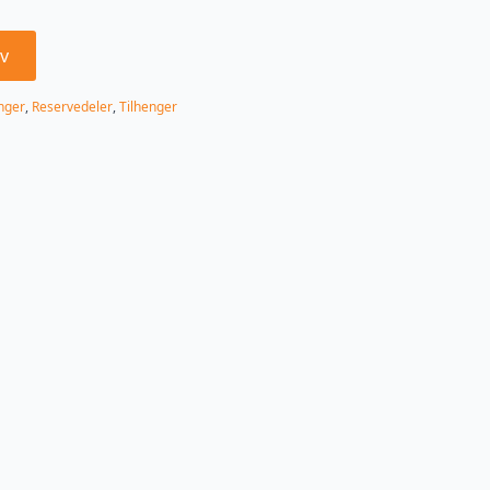
v
nger
,
Reservedeler
,
Tilhenger