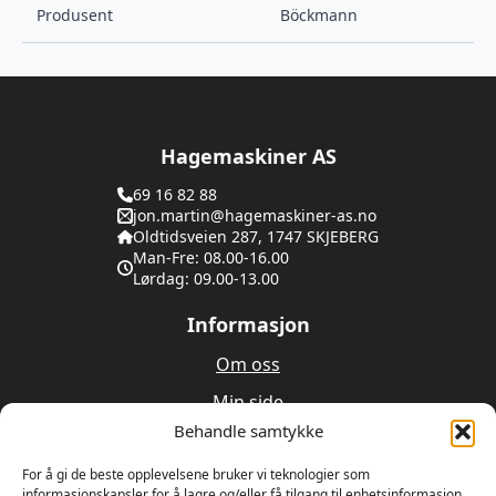
Produsent
Böckmann
Hagemaskiner AS
69 16 82 88
jon.martin@hagemaskiner-as.no
Oldtidsveien 287, 1747 SKJEBERG
Man-Fre: 08.00-16.00
Lørdag: 09.00-13.00
Informasjon
Om oss
Min side
Behandle samtykke
Utleie
For å gi de beste opplevelsene bruker vi teknologier som
Verksted
informasjonskapsler for å lagre og/eller få tilgang til enhetsinformasjon.