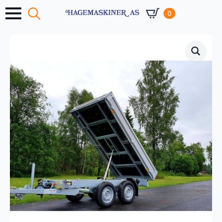
0
Search
for: