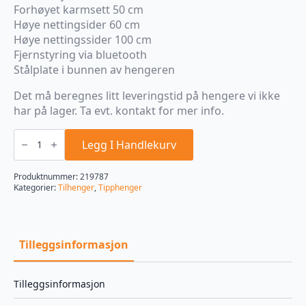
Forhøyet karmsett 50 cm
Høye nettingsider 60 cm
Høye nettingssider 100 cm
Fjernstyring via bluetooth
Stålplate i bunnen av hengeren
Det må beregnes litt leveringstid på hengere vi ikke
har på lager. Ta evt. kontakt for mer info.
Böckmann
RK-
Legg I Handlekurv
AL
3016/27
tipp-
Produktnummer:
219787
varehenger
Kategorier:
Tilhenger
,
Tipphenger
antall
Tilleggsinformasjon
Tilleggsinformasjon