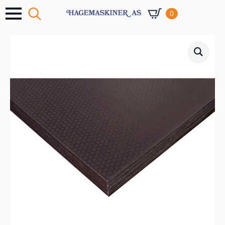
0
Search
for: