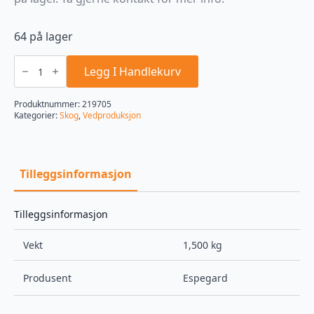
64 på lager
Espegard
1500
Legg I Handlekurv
l
Hydro
vedsekker
Produktnummer:
219705
5
Kategorier:
Skog
,
Vedproduksjon
stk.
antall
Tilleggsinformasjon
Tilleggsinformasjon
Vekt
1,500 kg
Produsent
Espegard