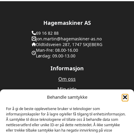
Hagemaskiner AS
69 16 82 88
jon.martin@hagemaskiner-as.no
Oldtidsveien 287, 1747 SKJEBERG
Man-Fre: 08.00-16.00
Lørdag: 09.00-13.00
Informasjon
Om oss
Min side
Behandle samtykke
Utleie
Verksted
For å gi de beste opplevelsene bruker vi teknologier som
informasjonskapsler for å lagre og/eller få tilgang til enhetsinformasjon.
Å samtykke til disse teknologiene vil tillate oss å behandle data som
Om oss
nettleseratferd eller unike ID-er på dette nettstedet. Å ikke samtykke
eller trekke tilbake samtykke kan ha negativ innvirkning på visse