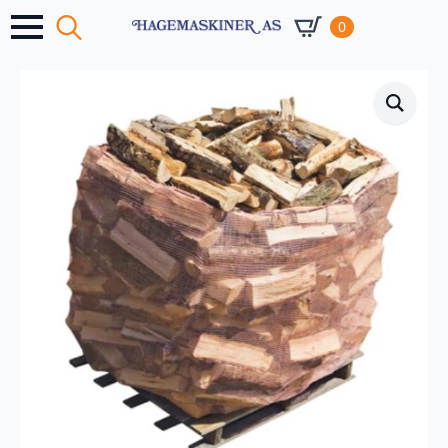
0
Search
for: