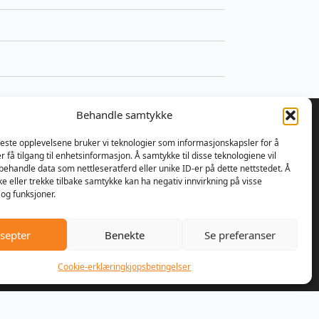
Behandle samtykke
beste opplevelsene bruker vi teknologier som informasjonskapsler for å
er få tilgang til enhetsinformasjon. Å samtykke til disse teknologiene vil
å behandle data som nettleseratferd eller unike ID-er på dette nettstedet. Å
 bestemte Ulrik Olseng og
e eller trekke tilbake samtykke kan ha negativ innvirkning på visse
nsen seg for å starte opp med
og funksjoner.
parasjon av motorsager og
re. Bedriften fikk navnet
septer
Benekte
Se preferanser
er AS, og lokalene var den
handelen på Vesttorp
Cookie-erklæring
kjopsbetingelser