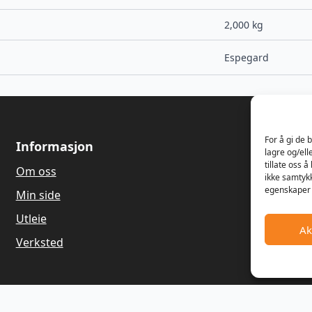
2,000 kg
Espegard
For å gi de 
Informasjon
Om oss
lagre og/ell
tillate oss 
Om oss
Våren 1989
ikke samtykk
Dagfinn Ha
egenskaper 
Min side
salg og re
gressklippe
Utleie
Ak
Hagemaskin
Verksted
gamle land