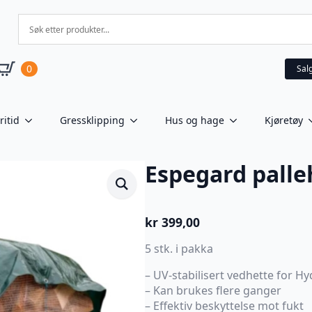
0
Sal
ritid
Gressklipping
Hus og hage
Kjøretøy
Espegard palle
kr
399,00
5 stk. i pakka
– UV-stabilisert vedhette for Hy
– Kan brukes flere ganger
– Effektiv beskyttelse mot fukt