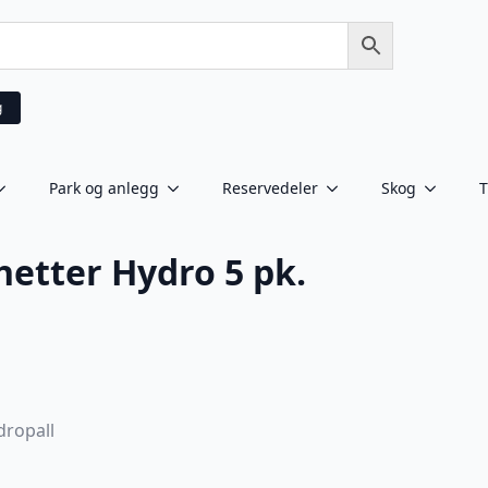
g
Park og anlegg
Reservedeler
Skog
T
hetter Hydro 5 pk.
dropall