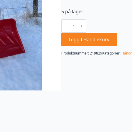
5 på lager
Garant
Snøskuffe
med
ergonomisk
håndtak
Legg I Handlekurv
61
cm
antall
Produktnummer:
219829
Kategorier:
Håndr