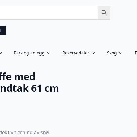
g
Park og anlegg
Reservedeler
Skog
T
ffe med
ndtak 61 cm
ffektiv fjerning av snø.