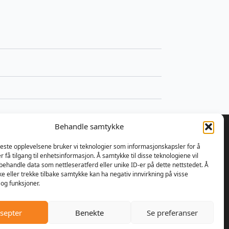
Behandle samtykke
beste opplevelsene bruker vi teknologier som informasjonskapsler for å
er få tilgang til enhetsinformasjon. Å samtykke til disse teknologiene vil
å behandle data som nettleseratferd eller unike ID-er på dette nettstedet. Å
 bestemte Ulrik Olseng og
e eller trekke tilbake samtykke kan ha negativ innvirkning på visse
nsen seg for å starte opp med
og funksjoner.
parasjon av motorsager og
re. Bedriften fikk navnet
septer
Benekte
Se preferanser
er AS, og lokalene var den
handelen på Vesttorp