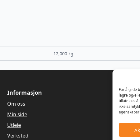
12,000 kg
For å gi de 
Informasjon
Om oss
lagre og/ell
tillate oss 
Om oss
Våren 1989
ikke samtykk
Dagfinn Ha
egenskaper 
Min side
salg og re
gressklippe
Utleie
Ak
Hagemaskin
Verksted
gamle land