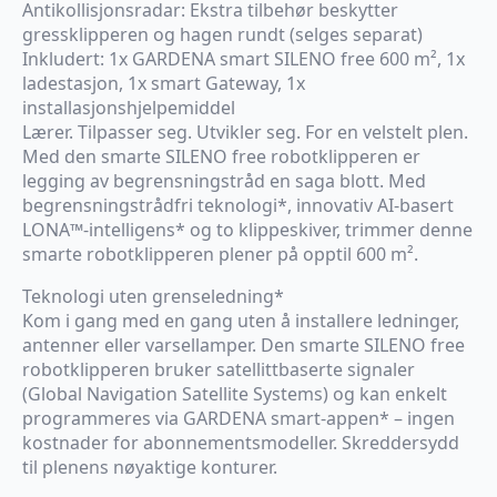
Antikollisjonsradar: Ekstra tilbehør beskytter
gressklipperen og hagen rundt (selges separat)
Inkludert: 1x GARDENA smart SILENO free 600 m², 1x
ladestasjon, 1x smart Gateway, 1x
installasjonshjelpemiddel
Lærer. Tilpasser seg. Utvikler seg. For en velstelt plen.
Med den smarte SILENO free robotklipperen er
legging av begrensningstråd en saga blott. Med
begrensningstrådfri teknologi*, innovativ AI-basert
LONA™-intelligens* og to klippeskiver, trimmer denne
smarte robotklipperen plener på opptil 600 m².
Teknologi uten grenseledning*
Kom i gang med en gang uten å installere ledninger,
antenner eller varsellamper. Den smarte SILENO free
robotklipperen bruker satellittbaserte signaler
(Global Navigation Satellite Systems) og kan enkelt
programmeres via GARDENA smart-appen* – ingen
kostnader for abonnementsmodeller. Skreddersydd
til plenens nøyaktige konturer.