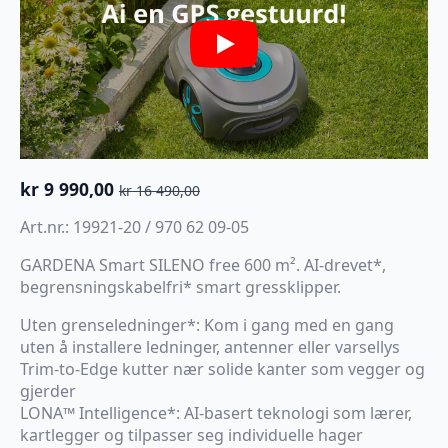
Play
kr
9 990,00
kr
16 490,00
Opprinnelig
Nåværende
pris
pris
Art.nr.: 19921-20 / 970 62 09-05
var:
er:
kr 16
kr 9
GARDENA Smart SILENO free 600 m². AI-drevet*,
490,00.
990,00.
begrensningskabelfri* smart gressklipper.
Uten grenseledninger*: Kom i gang med en gang
uten å installere ledninger, antenner eller varsellys
Trim-to-Edge kutter nær solide kanter som vegger og
gjerder
LONA™ Intelligence*: AI-basert teknologi som lærer,
kartlegger og tilpasser seg individuelle hager