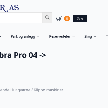
0
Salg
Park og anlegg
Reservedeler
Skog
T
ra Pro 04 ->
lgende Husqvarna / Klippo maskiner: