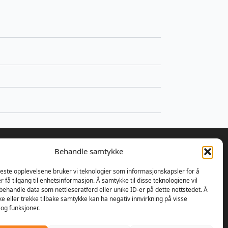
Behandle samtykke
beste opplevelsene bruker vi teknologier som informasjonskapsler for å
er få tilgang til enhetsinformasjon. Å samtykke til disse teknologiene vil
 bestemte Ulrik Olseng og
å behandle data som nettleseratferd eller unike ID-er på dette nettstedet. Å
nsen seg for å starte opp med
e eller trekke tilbake samtykke kan ha negativ innvirkning på visse
parasjon av motorsager og
og funksjoner.
re. Bedriften fikk navnet