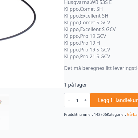
Husqvarna,WB 53S E
Klippo,Comet SH
Klippo,Excellent SH
Klippo,Comet S GCV
Klippo,Excellent S GCV
Klippo,Pro 19 GCV
Klippo,Pro 19 H
Klippo,Pro 19 S GCV
Klippo,Pro 21 S GCV
Det må beregnes litt leveringsti
1 på lager
Drivreglage
Cobra
Legg I Handlekur
Pro
04
-
Produktnummer:
142706
Kategorier:
Gå-bak
>
antall