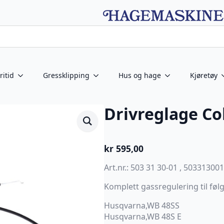
ritid
Gressklipping
Hus og hage
Kjøretøy
Drivreglage Cob
kr
595,00
Art.nr.: 503 31 30-01 , 503313001
Komplett gassregulering til fø
Husqvarna,WB 48SS
Husqvarna,WB 48S E