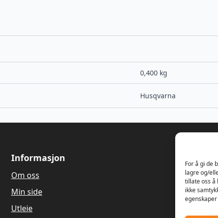
0,400 kg
Husqvarna
Informasjon
Om oss
For å gi de 
lagre og/ell
Om oss
Våren 1989
tillate oss 
Dagfinn Ha
ikke samtykk
Min side
salg og re
egenskaper 
gressklippe
Utleie