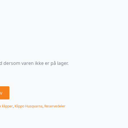
d dersom varen ikke er på lager.
v
 klipper
,
Klippo Husqvarna
,
Reservedeler