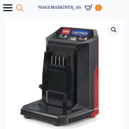
0
Search
for: