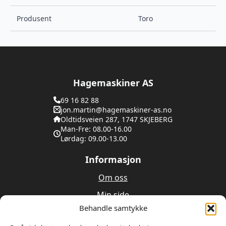
Produsent
Toro
Hagemaskiner AS
69 16 82 88
jon.martin@hagemaskiner-as.no
Oldtidsveien 287, 1747 SKJEBERG
Man-Fre: 08.00-16.00
Lørdag: 09.00-13.00
Informasjon
Om oss
Min side
Behandle samtykke
Utleie