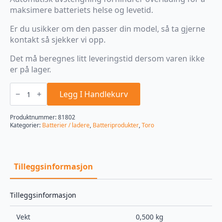
maksimere batteriets helse og levetid.
Er du usikker om den passer din model, så ta gjerne
kontakt så sjekker vi opp.
Det må beregnes litt leveringstid dersom varen ikke
er på lager.
Hurtiglader
2
Legg I Handlekurv
Amp
60V
MAX,
Produktnummer:
81802
Flex-
Kategorier:
Batterier / ladere
,
Batteriprodukter
,
Toro
Force
Power
System,
81802
antall
Tilleggsinformasjon
Tilleggsinformasjon
Vekt
0,500 kg