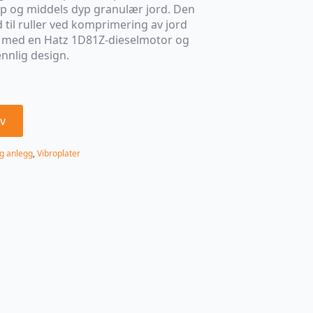
yp og middels dyp granulær jord. Den
dd til ruller ved komprimering av jord
rt med en Hatz 1D81Z-dieselmotor og
nnlig design.
v
g anlegg
,
Vibroplater