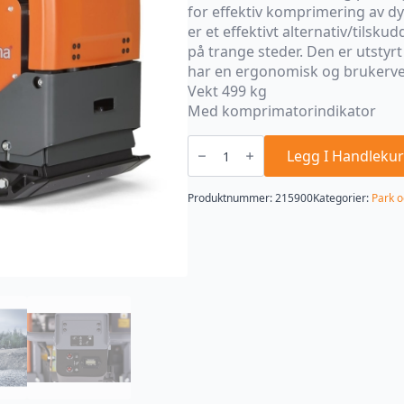
for effektiv komprimering av d
er et effektivt alternativ/tilsku
på trange steder. Den er utsty
har en ergonomisk og brukerve
Vekt 499 kg
Med komprimatorindikator
Husqvarna
LG
Legg I Handlekur
504
700mm
plate
Produktnummer:
215900
Kategorier:
Park o
antall