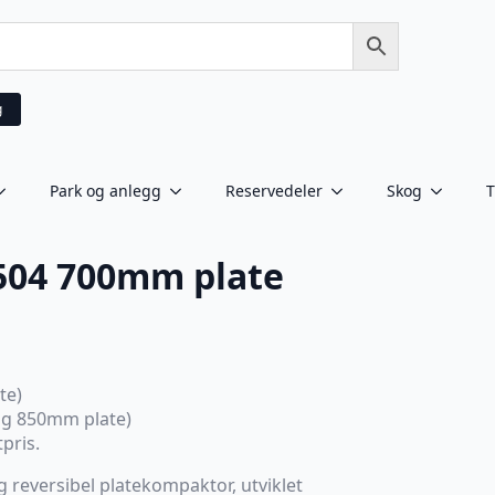
g
Park og anlegg
Reservedeler
Skog
T
504 700mm plate
te)
g 850mm plate)
pris.
ig reversibel platekompaktor, utviklet