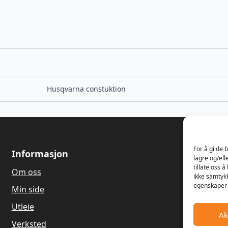
Husqvarna constuktion
For å gi de 
Informasjon
Om oss
lagre og/ell
tillate oss 
Om oss
Våren 1989
ikke samtykk
Dagfinn Ha
egenskaper 
Min side
salg og re
gressklippe
Utleie
Ak
Hagemaskin
Verksted