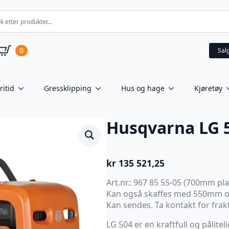
0
Sal
ritid
Gressklipping
Hus og hage
Kjøretøy
Husqvarna LG 
kr
135 521,25
Art.nr.: 967 85 55-05 (700mm pla
Kan også skaffes med 550mm o
Kan sendes. Ta kontakt for frakt
LG 504 er en kraftfull og pålitel