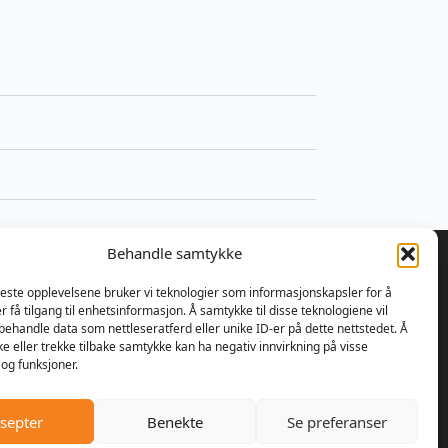
Behandle samtykke
beste opplevelsene bruker vi teknologier som informasjonskapsler for å
er få tilgang til enhetsinformasjon. Å samtykke til disse teknologiene vil
å behandle data som nettleseratferd eller unike ID-er på dette nettstedet. Å
 bestemte Ulrik Olseng og
e eller trekke tilbake samtykke kan ha negativ innvirkning på visse
nsen seg for å starte opp med
og funksjoner.
parasjon av motorsager og
re. Bedriften fikk navnet
septer
Benekte
Se preferanser
er AS, og lokalene var den