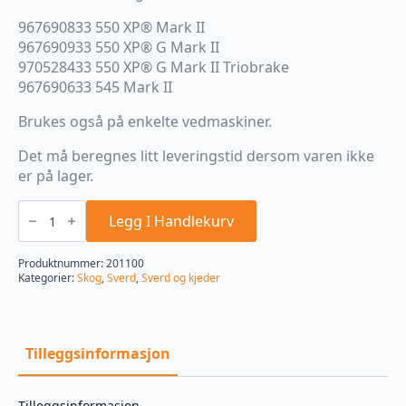
967690833 550 XP® Mark II
967690933 550 XP® G Mark II
970528433 550 XP® G Mark II Triobrake
967690633 545 Mark II
Brukes også på enkelte vedmaskiner.
Det må beregnes litt leveringstid dersom varen ikke
er på lager.
SVERD
X-
Legg I Handlekurv
FORCE
15"
.325
Produktnummer:
201100
1,5
Kategorier:
Skog
,
Sverd
,
Sverd og kjeder
PIX
antall
Tilleggsinformasjon
Tilleggsinformasjon