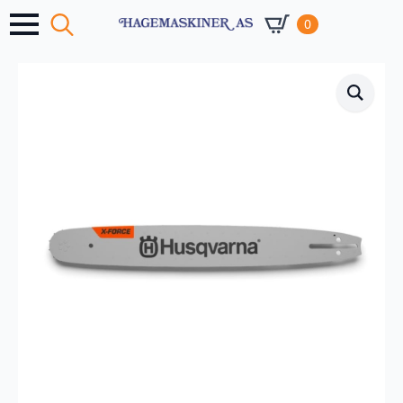
0
Search
for: