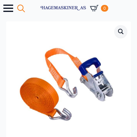
0
Search
for: