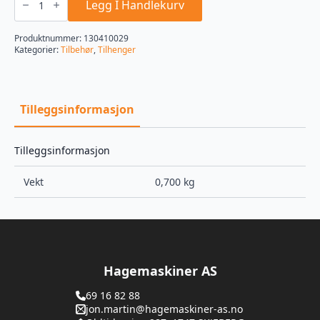
1,5
Legg I Handlekurv
t.
antall
Produktnummer:
130410029
Kategorier:
Tilbehør
,
Tilhenger
Tilleggsinformasjon
Tilleggsinformasjon
Vekt
0,700 kg
Hagemaskiner AS
69 16 82 88
jon.martin@hagemaskiner-as.no