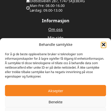
Oldtidsveien 287, 1747 SKJEBERG
Man-Fre: 08.00-16.00
Lørdag: 09.00-13.00
Informasjon
Om oss
Min side
Behandle samtykke
Utleie
For å gi de beste opplevelsene bruker vi teknologier som
Verksted
informasjonskapsler for å lagre og/eller få tilgang til enhetsinformasjon.
Å samtykke til disse teknologiene vil tillate oss å behandle data som
nettleseratferd eller unike ID-er på dette nettstedet. Å ikke samtykke
Om oss
eller trekke tilbake samtykke kan ha negativ innvirkning på visse
egenskaper og funksjoner.
Våren 1989 bestemte Ulrik Olseng og Dagfinn
Hansen seg for å starte opp med salg og reparasjon
av motorsager og gressklippere. Bedriften fikk
Aksepter
navnet Hagemaskiner AS, og lokalene var den gamle
landhandelen på Vesttorp
Benekte