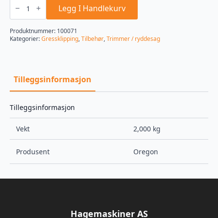
fit
Legg I Handlekurv
Techni-
Blade
155
Produktnummer:
100071
stk.
Kategorier:
Gressklipping
,
Tilbehør
,
Trimmer / ryddesag
antall
Tilleggsinformasjon
Tilleggsinformasjon
Vekt
2,000 kg
Produsent
Oregon
Hagemaskiner AS