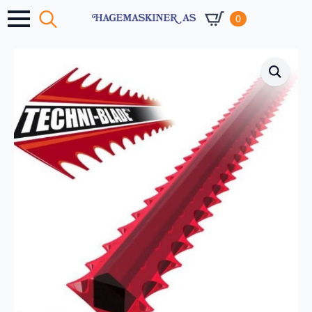
0
Search
for: