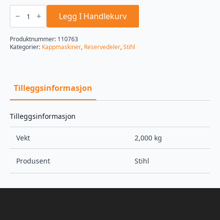
Kilereim Stihl
TS
Legg I Handlekurv
800,
4pk998lb
antall
Produktnummer:
110763
Kategorier:
Kappmaskiner
,
Reservedeler
,
Stihl
Tilleggsinformasjon
Tilleggsinformasjon
Vekt
2,000 kg
Produsent
Stihl