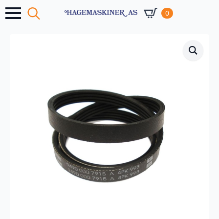
0
Search
for: