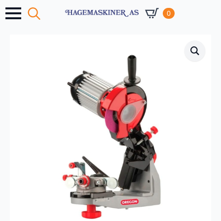
0
Search
for: