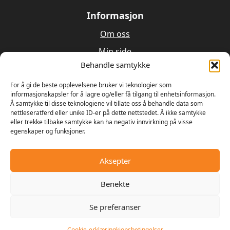
Informasjon
Om oss
Min side
Behandle samtykke
Utleie
Verksted
For å gi de beste opplevelsene bruker vi teknologier som
informasjonskapsler for å lagre og/eller få tilgang til enhetsinformasjon.
Å samtykke til disse teknologiene vil tillate oss å behandle data som
Om oss
nettleseratferd eller unike ID-er på dette nettstedet. Å ikke samtykke
eller trekke tilbake samtykke kan ha negativ innvirkning på visse
egenskaper og funksjoner.
Våren 1989 bestemte Ulrik Olseng og Dagfinn
Hansen seg for å starte opp med salg og reparasjon
av motorsager og gressklippere. Bedriften fikk
Aksepter
navnet Hagemaskiner AS, og lokalene var den gamle
landhandelen på Vesttorp
Benekte
Se preferanser
© 2025 - Digipos AS
Cookie-erklæring
kjopsbetingelser