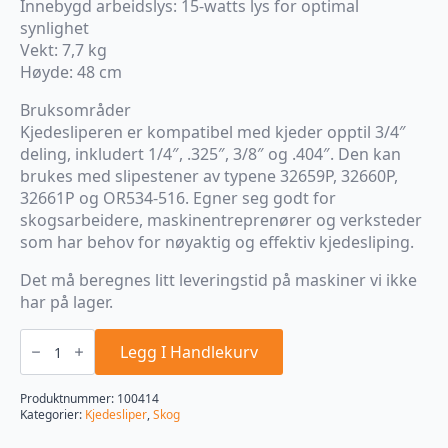
Innebygd arbeidslys: 15-watts lys for optimal
synlighet
Vekt: 7,7 kg
Høyde: 48 cm
Bruksområder
Kjedesliperen er kompatibel med kjeder opptil 3/4″
deling, inkludert 1/4″, .325″, 3/8″ og .404″. Den kan
brukes med slipestener av typene 32659P, 32660P,
32661P og OR534-516. Egner seg godt for
skogsarbeidere, maskinentreprenører og verksteder
som har behov for nøyaktig og effektiv kjedesliping.
Det må beregnes litt leveringstid på maskiner vi ikke
har på lager.
Kjedesliper
Professional
Legg I Handlekurv
Hydraulic
Assist
Oregon
Produktnummer:
100414
antall
Kategorier:
Kjedesliper
,
Skog