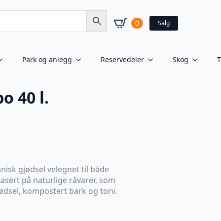
0
Salg
Park og anlegg
Reservedeler
Skog
T
o 40 l.
isk gjødsel velegnet til både
asert på naturlige råvarer, som
dsel, kompostert bark og torv.