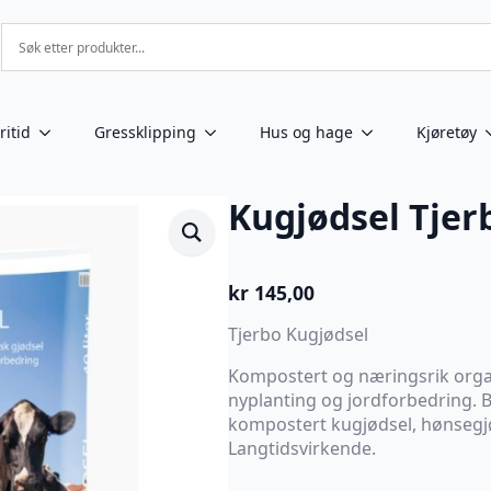
ritid
Gressklipping
Hus og hage
Kjøretøy
Kugjødsel Tjerb
kr
145,00
Tjerbo Kugjødsel
Kompostert og næringsrik organ
nyplanting og jordforbedring. B
kompostert kugjødsel, hønsegjø
Langtidsvirkende.