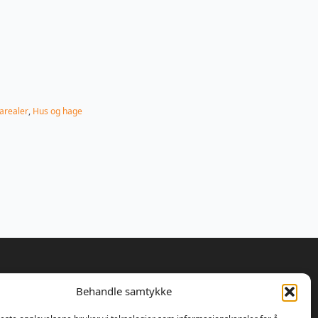
arealer
,
Hus og hage
Behandle samtykke
 bestemte Ulrik Olseng og