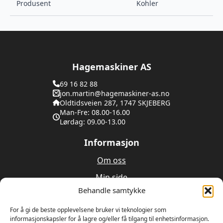
Produsent
Kohler
Hagemaskiner AS
69 16 82 88
jon.martin@hagemaskiner-as.no
Oldtidsveien 287, 1747 SKJEBERG
Man-Fre: 08.00-16.00
Lørdag: 09.00-13.00
Informasjon
Om oss
Min side
Behandle samtykke
Utleie
Verksted
For å gi de beste opplevelsene bruker vi teknologier som
informasjonskapsler for å lagre og/eller få tilgang til enhetsinformasjon.