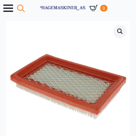
0
Search
for: