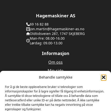
Hagemaskiner AS
69 16 82 88
jon.martin@hagemaskiner-as.no
Oldtidsveien 287, 1747 SKJEBERG
Man-Fre: 08.00-16.00
Lørdag: 09.00-13.00
Informasjon
Om oss
Min side
Behandle samtykke
Utleie
For å gi de beste opplevelsene bruker vi teknologier som
Verksted
informasjonskapsler for å lagre og/eller få tilgang til enhetsinformasjon.
Å samtykke til disse teknologiene vil tillate oss å behandle data som
nettleseratferd eller unike ID-er på dette nettstedet. Å ikke samtykke
Om oss
eller trekke tilbake samtykke kan ha negativ innvirkning på visse
egenskaper og funksjoner.
Våren 1989 bestemte Ulrik Olseng og Dagfinn