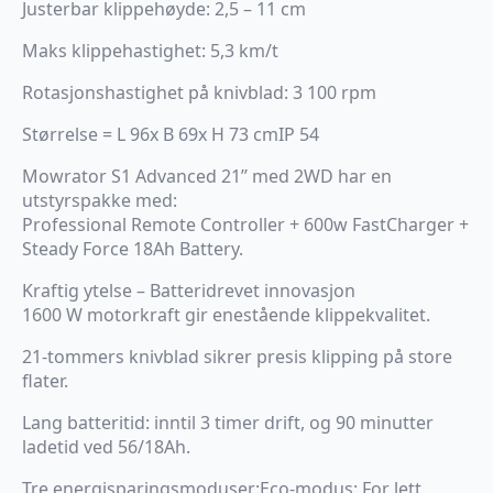
Justerbar klippehøyde: 2,5 – 11 cm
Maks klippehastighet: 5,3 km/t
Rotasjonshastighet på knivblad: 3 100 rpm
Størrelse = L 96x B 69x H 73 cmIP 54
Mowrator S1 Advanced 21’’ med 2WD har en
utstyrspakke med:
Professional Remote Controller + 600w FastCharger +
Steady Force 18Ah Battery.
Kraftig ytelse – Batteridrevet innovasjon
1600 W motorkraft gir enestående klippekvalitet.
21-tommers knivblad sikrer presis klipping på store
flater.
Lang batteritid: inntil 3 timer drift, og 90 minutter
ladetid ved 56/18Ah.
Tre energisparingsmoduser:Eco-modus: For lett