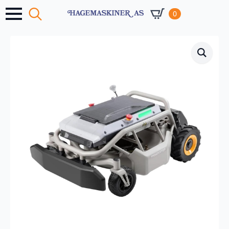
0
Search
for: