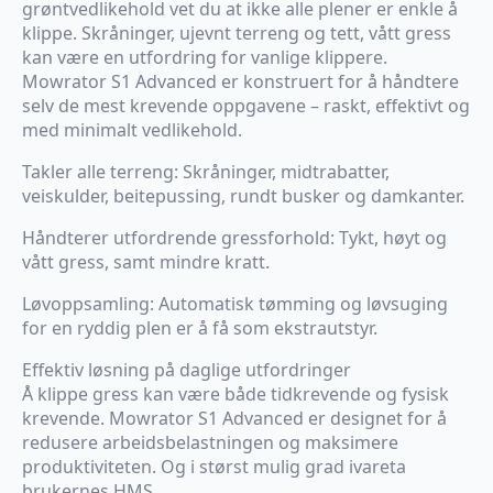
grøntvedlikehold vet du at ikke alle plener er enkle å
klippe. Skråninger, ujevnt terreng og tett, vått gress
kan være en utfordring for vanlige klippere.
Mowrator S1 Advanced er konstruert for å håndtere
selv de mest krevende oppgavene – raskt, effektivt og
med minimalt vedlikehold.
Takler alle terreng: Skråninger, midtrabatter,
veiskulder, beitepussing, rundt busker og damkanter.
Håndterer utfordrende gressforhold: Tykt, høyt og
vått gress, samt mindre kratt.
Løvoppsamling: Automatisk tømming og løvsuging
for en ryddig plen er å få som ekstrautstyr.
Effektiv løsning på daglige utfordringer
Å klippe gress kan være både tidkrevende og fysisk
krevende. Mowrator S1 Advanced er designet for å
redusere arbeidsbelastningen og maksimere
produktiviteten. Og i størst mulig grad ivareta
brukernes HMS.