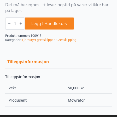
Det må beregnes litt leveringstid på varer vi ikke har
på lager.
Mowrator
Advanced
Legg I Handlekurv
S1
Elektrisk
gressklipper
Produktnummer:
100915
antall
Kategorier:
Fjernstyrt gressklipper
,
Gressklipping
Tilleggsinformasjon
Tilleggsinformasjon
Vekt
50,000 kg
Produsent
Mowrator