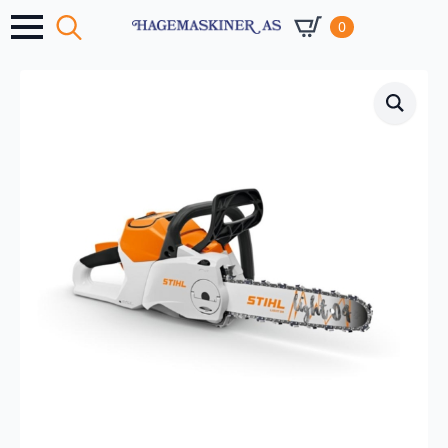
0
Search
for: