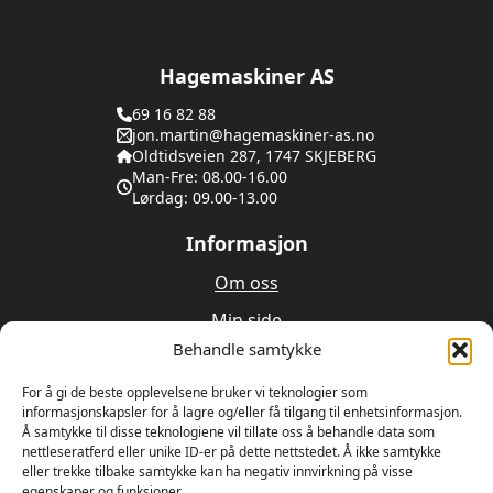
Hagemaskiner AS
69 16 82 88
jon.martin@hagemaskiner-as.no
Oldtidsveien 287, 1747 SKJEBERG
Man-Fre: 08.00-16.00
Lørdag: 09.00-13.00
Informasjon
Om oss
Min side
Behandle samtykke
Utleie
For å gi de beste opplevelsene bruker vi teknologier som
Verksted
informasjonskapsler for å lagre og/eller få tilgang til enhetsinformasjon.
Å samtykke til disse teknologiene vil tillate oss å behandle data som
nettleseratferd eller unike ID-er på dette nettstedet. Å ikke samtykke
Om oss
eller trekke tilbake samtykke kan ha negativ innvirkning på visse
egenskaper og funksjoner.