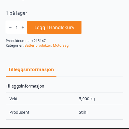
1 på lager
MSA
220.0
Legg I Handlekurv
C-
B
Batteridrevet
Produktnummer:
215147
motorsag
Kategorier:
Batteriprodukter
,
Motorsag
antall
Tilleggsinformasjon
Tilleggsinformasjon
Vekt
5,000 kg
Produsent
Stihl