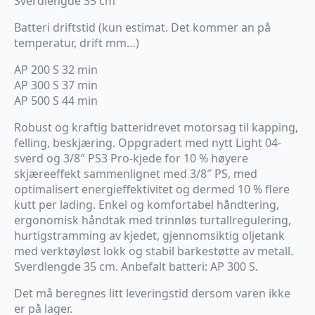
Sverdlengde 35 cm
Batteri driftstid (kun estimat. Det kommer an på
temperatur, drift mm…)
AP 200 S 32 min
AP 300 S 37 min
AP 500 S 44 min
Robust og kraftig batteridrevet motorsag til kapping,
felling, beskjæring. Oppgradert med nytt Light 04-
sverd og 3/8″ PS3 Pro-kjede for 10 % høyere
skjæreeffekt sammenlignet med 3/8″ PS, med
optimalisert energieffektivitet og dermed 10 % flere
kutt per lading. Enkel og komfortabel håndtering,
ergonomisk håndtak med trinnløs turtallregulering,
hurtigstramming av kjedet, gjennomsiktig oljetank
med verktøyløst lokk og stabil barkestøtte av metall.
Sverdlengde 35 cm. Anbefalt batteri: AP 300 S.
Det må beregnes litt leveringstid dersom varen ikke
er på lager.