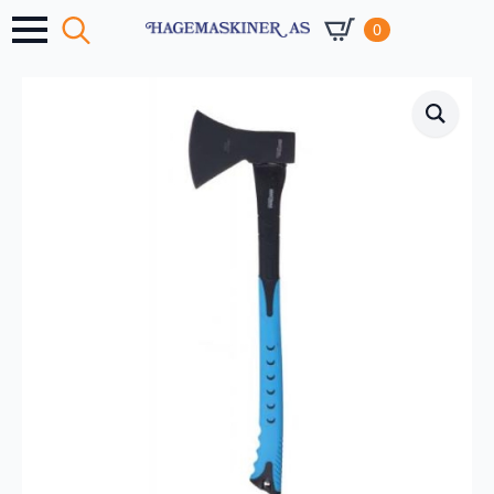
0
Search
for: