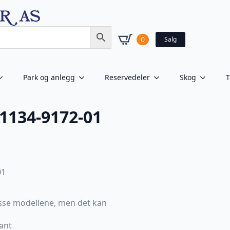
0
Salg
Park og anlegg
Reservedeler
Skog
T
 1134-9172-01
01
sse modellene, men det kan
ant