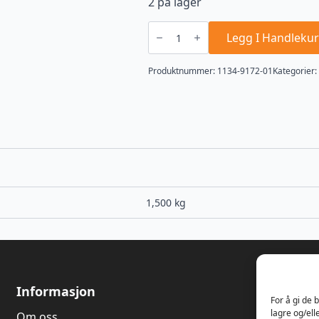
2 på lager
Pto
Drive
Legg I Handlekur
Belt,
1134-
9172-
Produktnummer:
1134-9172-01
Kategorier:
01
antall
1,500 kg
Informasjon
Om oss
For å gi de 
lagre og/ell
Om oss
Våren 1989