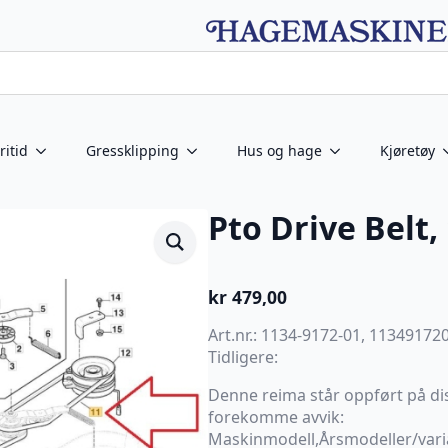
ritid
Gressklipping
Hus og hage
Kjøretøy
Pto Drive Belt,
kr
479,00
Art.nr.: 1134-9172-01, 11349172
Tidligere:
Denne reima står oppført på di
forekomme avvik:
Maskinmodell,Årsmodeller/vari