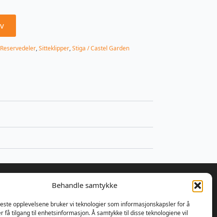
v
Reservedeler
,
Sitteklipper
,
Stiga / Castel Garden
Behandle samtykke
beste opplevelsene bruker vi teknologier som informasjonskapsler for å
er få tilgang til enhetsinformasjon. Å samtykke til disse teknologiene vil
 bestemte Ulrik Olseng og