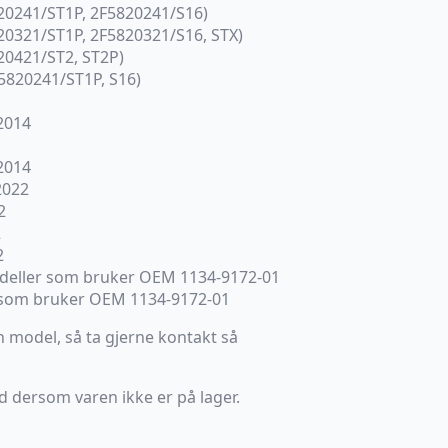
20241/ST1P, 2F5820241/S16)
20321/ST1P, 2F5820321/S16, STX)
20421/ST2, ST2P)
5820241/ST1P, S16)
–2014
–2014
2022
2
2
2
deller som bruker OEM 1134-9172-01
 som bruker OEM 1134-9172-01
 model, så ta gjerne kontakt så
d dersom varen ikke er på lager.