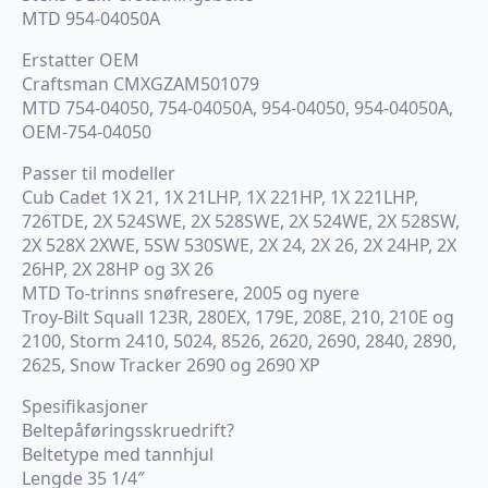
MTD 954-04050A
Erstatter OEM
Craftsman CMXGZAM501079
MTD 754-04050, 754-04050A, 954-04050, 954-04050A,
OEM-754-04050
Passer til modeller
Cub Cadet 1X 21, 1X 21LHP, 1X 221HP, 1X 221LHP,
726TDE, 2X 524SWE, 2X 528SWE, 2X 524WE, 2X 528SW,
2X 528X 2XWE, 5SW 530SWE, 2X 24, 2X 26, 2X 24HP, 2X
26HP, 2X 28HP og 3X 26
MTD To-trinns snøfresere, 2005 og nyere
Troy-Bilt Squall 123R, 280EX, 179E, 208E, 210, 210E og
2100, Storm 2410, 5024, 8526, 2620, 2690, 2840, 2890,
2625, Snow Tracker 2690 og 2690 XP
Spesifikasjoner
Beltepåføringsskruedrift?
Beltetype med tannhjul
Lengde 35 1/4″