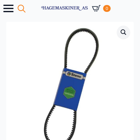
0
Search
for: