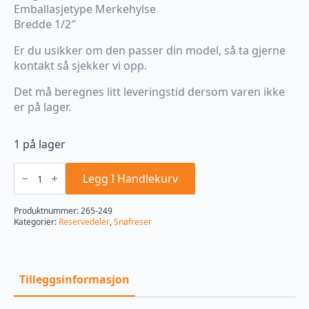
Emballasjetype Merkehylse
Bredde 1/2″
Er du usikker om den passer din model, så ta gjerne
kontakt så sjekker vi opp.
Det må beregnes litt leveringstid dersom varen ikke
er på lager.
1 på lager
Reim
Snøfreser (MTD 954-
Legg I Handlekurv
04050A)
antall
Produktnummer:
265-249
Kategorier:
Reservedeler
,
Snøfreser
Tilleggsinformasjon