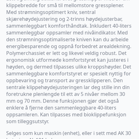
klippebredde for små til mellomstore gressplener.
Med strømningsoptimert kniv, sentral
skjærehøydejustering og 2-trinns høydejusterbar,
sammenleggbart komforthåndtak. Inkludert 40-liters
sammenleggbar oppsamler med nivåindikator. Med
den strømningsoptimaliserte kniven kan du arbeide
energibesparende og oppnå forbedret arealdekning.
Polymerchassiet er lett og likevel veldig robust. Det
ergonomisk utformede komfortstyret kan justeres i
høyden, og dermed tilpasses ulike kroppshøyder. Det
sammenleggbare komfortstyret er spesielt nyttig for
oppbevaring og transport av gressklipperen. Den
sentrale klippehøydejusteringen lar deg stille inn din
foretrukne plenlengde til ett av 5 nivåer mellom 30
mm og 70 mm. Denne funksjonen gjør det også
enklere å fjerne den sammenleggbare 40-liters
oppsamleren. Kan tilpasses med bioklippefunksjon
som tilleggsutstyr.
Selges som kun maskin (enhet), eller i sett med AK 30