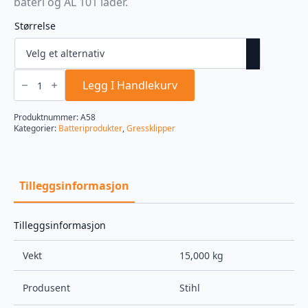
bateri og AL 101 lader.
Størrelse
RMA
239.1
Legg I Handlekurv
C
SET
(EU2)
Produktnummer:
A58
Batteridrevet
Kategorier:
Batteriprodukter
,
Gressklipper
antall
Tilleggsinformasjon
Tilleggsinformasjon
Vekt
15,000 kg
Produsent
Stihl