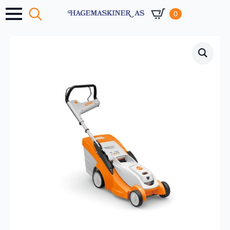
0
Search
for: