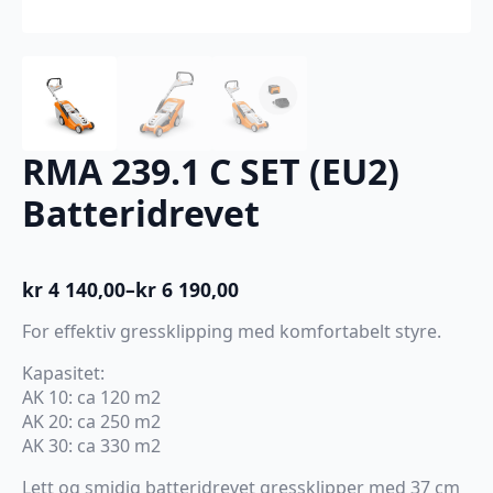
RMA 239.1 C SET (EU2)
Batteridrevet
kr
4 140,00
–
kr
6 190,00
Prisområde:
kr 4
For effektiv gressklipping med komfortabelt styre.
140,00
til
Kapasitet:
kr 6
AK 10: ca 120 m2
190,00
AK 20: ca 250 m2
AK 30: ca 330 m2
Lett og smidig batteridrevet gressklipper med 37 cm