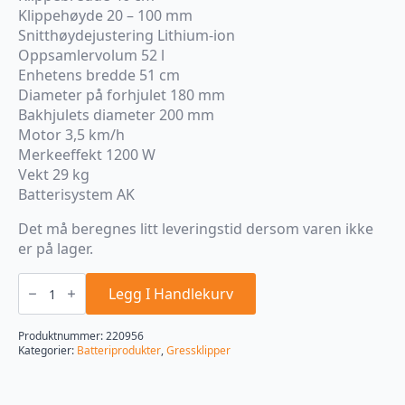
Klippehøyde 20 – 100 mm
Snitthøydejustering Lithium-ion
Oppsamlervolum 52 l
Enhetens bredde 51 cm
Diameter på forhjulet 180 mm
Bakhjulets diameter 200 mm
Motor 3,5 km/h
Merkeeffekt 1200 W
Vekt 29 kg
Batterisystem AK
Det må beregnes litt leveringstid dersom varen ikke
er på lager.
RMA
248.3
Legg I Handlekurv
T
(EU2)
Batteridrevet
Produktnummer:
220956
antall
Kategorier:
Batteriprodukter
,
Gressklipper