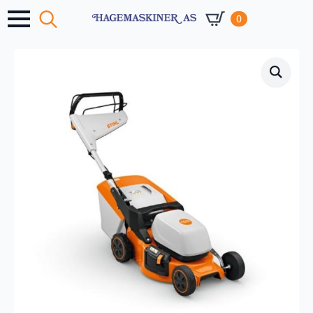
0
Search
for: