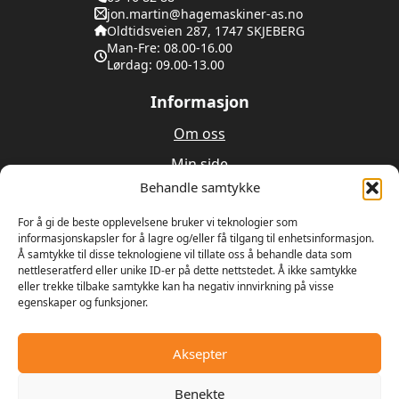
jon.martin@hagemaskiner-as.no
Oldtidsveien 287, 1747 SKJEBERG
Man-Fre: 08.00-16.00
Lørdag: 09.00-13.00
Informasjon
Om oss
Min side
Behandle samtykke
Utleie
Verksted
For å gi de beste opplevelsene bruker vi teknologier som
informasjonskapsler for å lagre og/eller få tilgang til enhetsinformasjon.
Å samtykke til disse teknologiene vil tillate oss å behandle data som
Om oss
nettleseratferd eller unike ID-er på dette nettstedet. Å ikke samtykke
eller trekke tilbake samtykke kan ha negativ innvirkning på visse
egenskaper og funksjoner.
Våren 1989 bestemte Ulrik Olseng og Dagfinn
Hansen seg for å starte opp med salg og reparasjon
av motorsager og gressklippere. Bedriften fikk
Aksepter
navnet Hagemaskiner AS, og lokalene var den gamle
landhandelen på Vesttorp
Benekte