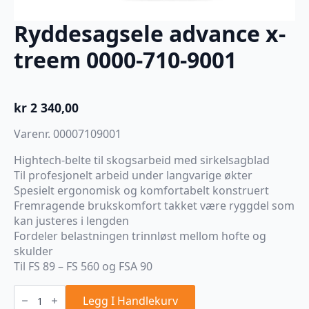
Ryddesagsele advance x-
treem 0000-710-9001
kr
2 340,00
Varenr. 00007109001
Hightech-belte til skogsarbeid med sirkelsagblad
Til profesjonelt arbeid under langvarige økter
Spesielt ergonomisk og komfortabelt konstruert
Fremragende brukskomfort takket være ryggdel som
kan justeres i lengden
Fordeler belastningen trinnløst mellom hofte og
skulder
Til FS 89 – FS 560 og FSA 90
Ryddesagsele
advance
Legg I Handlekurv
x-