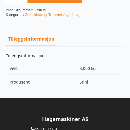
treem
0000-
Produktnummer:
129035
710-
Kategorier:
Gressklipping
,
Trimmer / ryddesag
9001
antall
Tilleggsinformasjon
Tilleggsinformasjon
Vekt
3,000 kg
Produsent
Stihl
Hagemaskiner AS
69 16 82 88