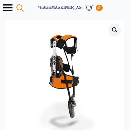
0
Search
for: