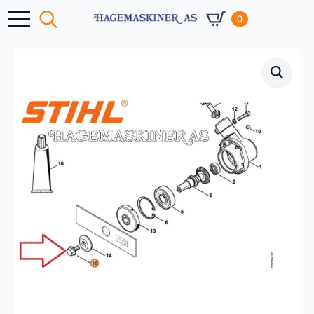
0
Search
for: