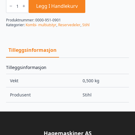
Sekskantskrue
M8x20,
Legg I Handlekurv
lings
gjenger
antall
Produktnummer:
0000-951-0901
Kategorier:
Kombi- multiutstyr
,
Reservedeler
,
Stihl
Tilleggsinformasjon
Tilleggsinformasjon
Vekt
0,500 kg
Produsent
Stihl
Hagemaskiner AS