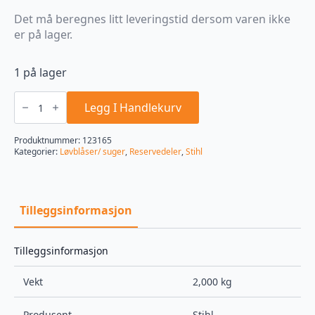
Det må beregnes litt leveringstid dersom varen ikke
er på lager.
1 på lager
Starthus
med
Legg I Handlekurv
startmekanisme
42821900303
antall
Produktnummer:
123165
Kategorier:
Løvblåser/ suger
,
Reservedeler
,
Stihl
Tilleggsinformasjon
Tilleggsinformasjon
Vekt
2,000 kg
Produsent
Stihl