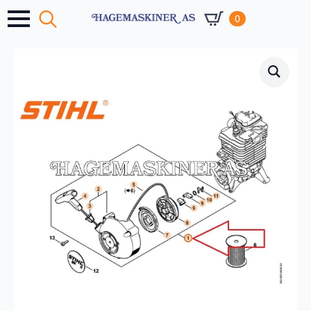
0
Search
for: