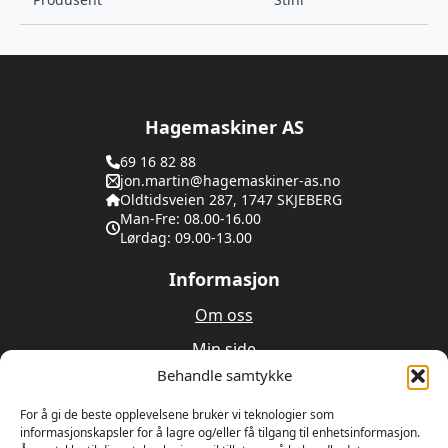
Hagemaskiner AS
69 16 82 88
jon.martin@hagemaskiner-as.no
Oldtidsveien 287, 1747 SKJEBERG
Man-Fre: 08.00-16.00
Lørdag: 09.00-13.00
Informasjon
Om oss
Min side
Behandle samtykke
Utleie
For å gi de beste opplevelsene bruker vi teknologier som
Verksted
informasjonskapsler for å lagre og/eller få tilgang til enhetsinformasjon.