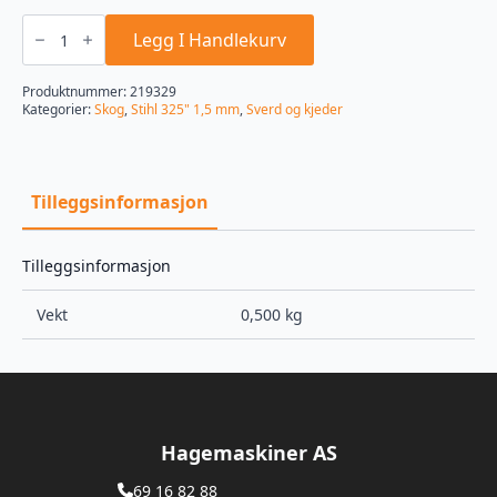
25
RS
Legg I Handlekurv
Rapid
Super
Sagkjede
Produktnummer:
219329
antall
Kategorier:
Skog
,
Stihl 325" 1,5 mm
,
Sverd og kjeder
Tilleggsinformasjon
Tilleggsinformasjon
Vekt
0,500 kg
Hagemaskiner AS
69 16 82 88