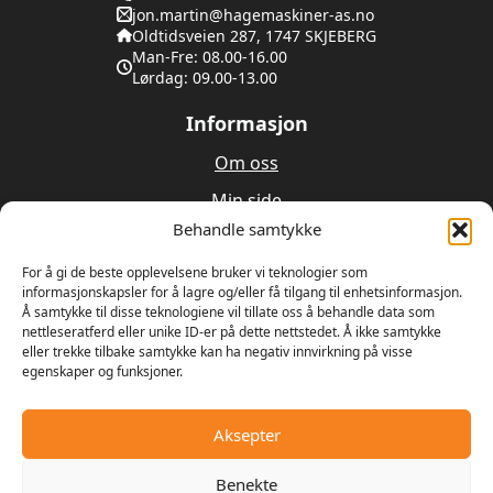
jon.martin@hagemaskiner-as.no
Oldtidsveien 287, 1747 SKJEBERG
Man-Fre: 08.00-16.00
Lørdag: 09.00-13.00
Informasjon
Om oss
Min side
Behandle samtykke
Utleie
Verksted
For å gi de beste opplevelsene bruker vi teknologier som
informasjonskapsler for å lagre og/eller få tilgang til enhetsinformasjon.
Å samtykke til disse teknologiene vil tillate oss å behandle data som
Om oss
nettleseratferd eller unike ID-er på dette nettstedet. Å ikke samtykke
eller trekke tilbake samtykke kan ha negativ innvirkning på visse
egenskaper og funksjoner.
Våren 1989 bestemte Ulrik Olseng og Dagfinn
Hansen seg for å starte opp med salg og reparasjon
av motorsager og gressklippere. Bedriften fikk
Aksepter
navnet Hagemaskiner AS, og lokalene var den gamle
landhandelen på Vesttorp
Benekte