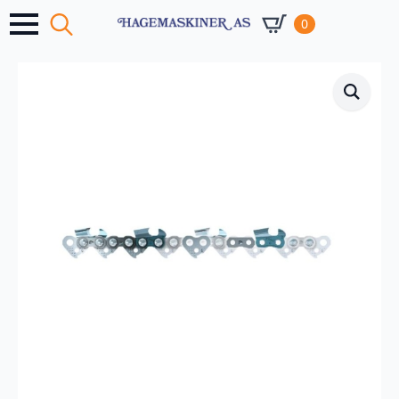
0
Search
for: