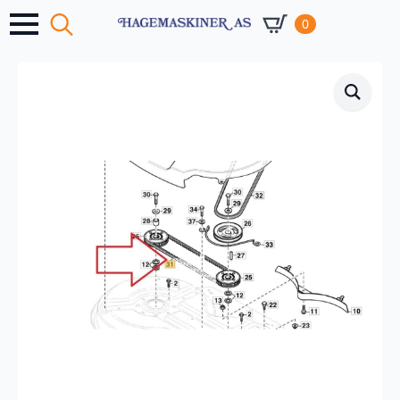
0
Search
for: