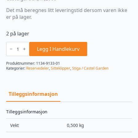
Det må beregnes litt leveringstid dersom varen ikke
er på lager.
2 på lager
Tannreim
Stiga
Legg I Handlekurv
1134-
9133-
01
Produktnummer:
1134-9133-01
,
Kategorier:
Reservedeler
,
Sitteklipper
,
Stiga / Castel Garden
9585-
0173-
01
antall
Tilleggsinformasjon
Tilleggsinformasjon
Vekt
0,500 kg