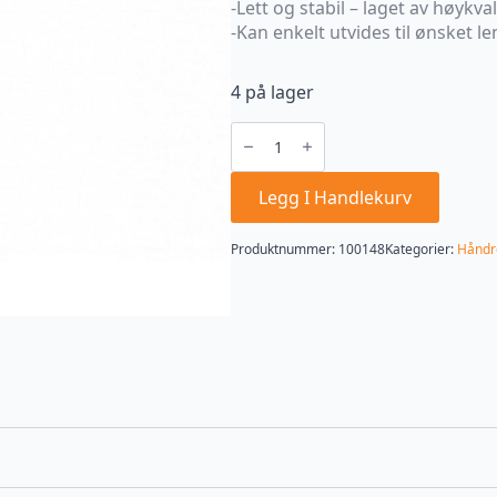
-Lett og stabil – laget av høykv
-Kan enkelt utvides til ønsket l
4 på lager
TELESKOPSKAFT
220-
400
CM
ALUMINIUM
Legg I Handlekurv
antall
Produktnummer:
100148
Kategorier:
Håndr