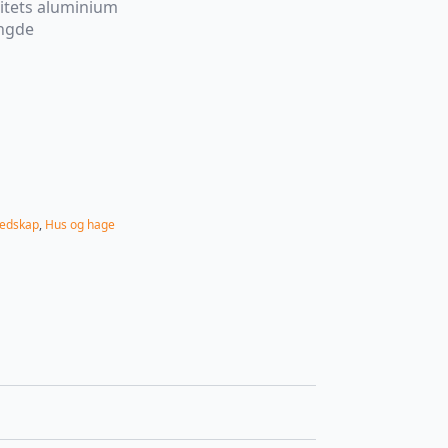
alitets aluminium
engde
edskap
,
Hus og hage