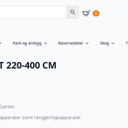
0
Park og anlegg
Reservedeler
Skog
T
 220-400 CM
 Garten
ieapparater samt rengjøringsapparater