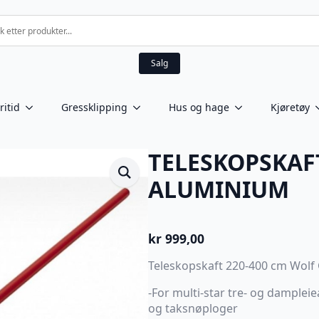
Salg
ritid
Gressklipping
Hus og hage
Kjøretøy
TELESKOPSKAFT
ALUMINIUM
kr
999,00
Teleskopskaft 220-400 cm Wolf
-For multi-star tre- og dample
og taksnøploger