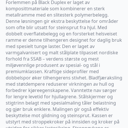
Forlemmen på Black Duplex er laget av
komposittmateriale som kombinerer en sterk
metallramme med en slitesterk polymerbelegg.
Denne løsningen gir ekstra beskyttelse for områder
som ofte blir utsatt for steinsprut fra hjul. Med
dobbelt overflatebelegg og en forsterket helsveiset
ramme er denne tilhengeren designet for daglig bruk
med spesielt tunge laster. Den er laget av
varmgalvanisert og malt stålplate tilpasset nordiske
forhold fra SSAB – verdens største og mest
miljøvennlige produsent av spesial- og stål i
premiumklassen. Kraftige sideprofiler med
dobbelspor øker tilhengerens stivhet. Bladfjæraksling
med støtdempere reduserer virkningen av hull og
forbedrer kjøreegenskapene. Vanntette nav sørger
for lengre levetid for hjullagrene. Stålskjermer og
stigtrinn belagt med spesialmaling tåler belastning
og gjør bruk enklere. Malingen gir også effektiv
beskyttelse mot glidning og steinsprut. Kassen er
utstyrt med stroppekroker på innsiden og kroker på
utsiden for sikker lastesikring. Stroppøykene er