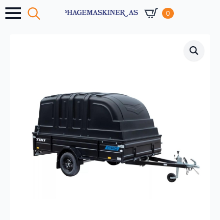
0
Search
for: