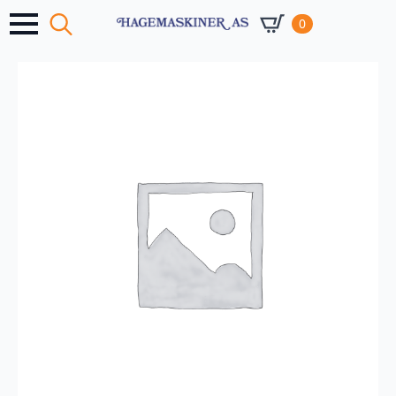
0
Search
for: