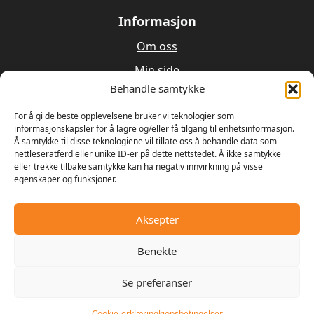
Informasjon
Om oss
Min side
Behandle samtykke
Utleie
Verksted
For å gi de beste opplevelsene bruker vi teknologier som
informasjonskapsler for å lagre og/eller få tilgang til enhetsinformasjon.
Å samtykke til disse teknologiene vil tillate oss å behandle data som
Om oss
nettleseratferd eller unike ID-er på dette nettstedet. Å ikke samtykke
eller trekke tilbake samtykke kan ha negativ innvirkning på visse
egenskaper og funksjoner.
Våren 1989 bestemte Ulrik Olseng og Dagfinn
Hansen seg for å starte opp med salg og reparasjon
av motorsager og gressklippere. Bedriften fikk
Aksepter
navnet Hagemaskiner AS, og lokalene var den gamle
landhandelen på Vesttorp
Benekte
Se preferanser
© 2025 - Digipos AS
Cookie-erklæring
kjopsbetingelser