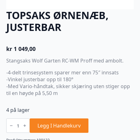
TOPSAKS ØRNENÆB,
JUSTERBAR
kr
1 049,00
Stangsaks Wolf Garten RC-WM Proff med ambolt.
-4-delt trinsesystem sparer mer enn 75″ innsats
-Vinkel justerbar opp til 180°
-Med Vario-håndtak, sikker skjæring uten stiger opp
til en høyde på 5,50 m
4 på lager
TOPSAKS
ØRNENÆB,
Legg I Handlekurv
JUSTERBAR
antall