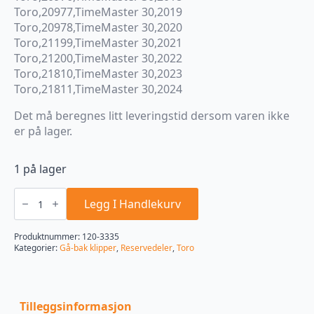
Toro,20977,TimeMaster 30,2019
Toro,20978,TimeMaster 30,2020
Toro,21199,TimeMaster 30,2021
Toro,21200,TimeMaster 30,2022
Toro,21810,TimeMaster 30,2023
Toro,21811,TimeMaster 30,2024
Det må beregnes litt leveringstid dersom varen ikke
er på lager.
1 på lager
Toro
reim
Legg I Handlekurv
120-
3335
TM
Produktnummer:
120-3335
30"
Kategorier:
Gå-bak klipper
,
Reservedeler
,
Toro
gressklipperklipper
antall
Tilleggsinformasjon