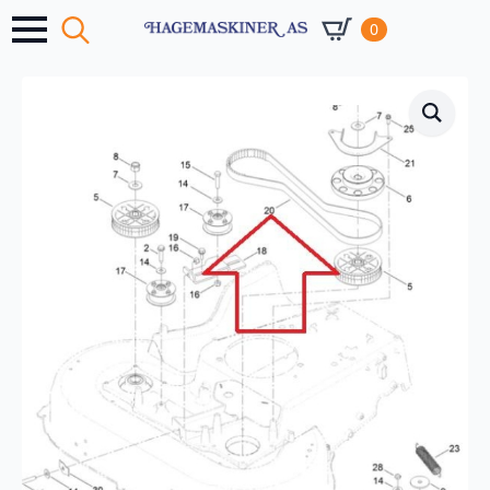
0
Search
for: