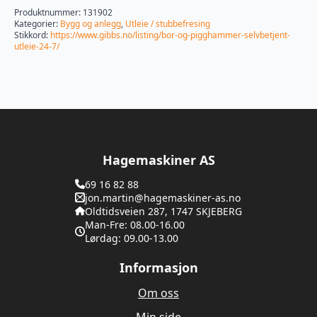
Produktnummer:
131902
Kategorier:
Bygg og anlegg
,
Utleie / stubbefresing
Stikkord:
https://www.gibbs.no/listing/bor-og-pigghammer-selvbetjent-
utleie-24-7/
Hagemaskiner AS
69 16 82 88
jon.martin@hagemaskiner-as.no
Oldtidsveien 287, 1747 SKJEBERG
Man-Fre: 08.00-16.00
Lørdag: 09.00-13.00
Informasjon
Om oss
Min side