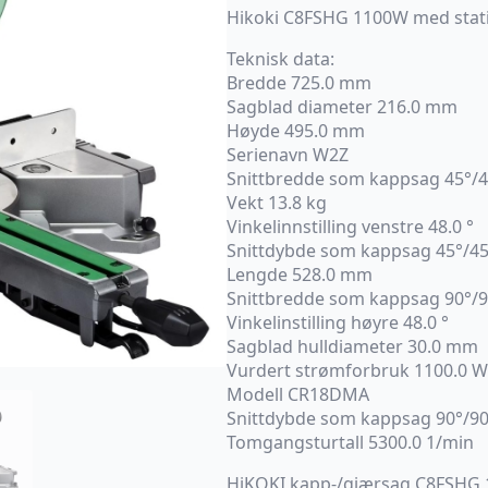
Hikoki C8FSHG 1100W med stativ
Teknisk data:
Bredde 725.0 mm
Sagblad diameter 216.0 mm
Høyde 495.0 mm
Serienavn W2Z
Snittbredde som kappsag 45°/
Vekt 13.8 kg
Vinkelinnstilling venstre 48.0 °
Snittdybde som kappsag 45°/4
Lengde 528.0 mm
Snittbredde som kappsag 90°/
Vinkelinstilling høyre 48.0 °
Sagblad hulldiameter 30.0 mm
Vurdert strømforbruk 1100.0 W
Modell CR18DMA
Snittdybde som kappsag 90°/9
Tomgangsturtall 5300.0 1/min
HiKOKI kapp-/gjærsag C8FSHG