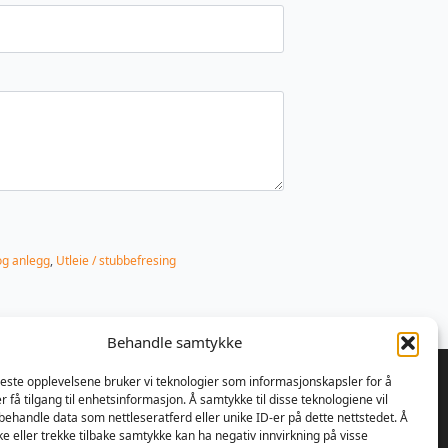
og anlegg
,
Utleie / stubbefresing
Behandle samtykke
beste opplevelsene bruker vi teknologier som informasjonskapsler for å
er få tilgang til enhetsinformasjon. Å samtykke til disse teknologiene vil
å behandle data som nettleseratferd eller unike ID-er på dette nettstedet. Å
e eller trekke tilbake samtykke kan ha negativ innvirkning på visse