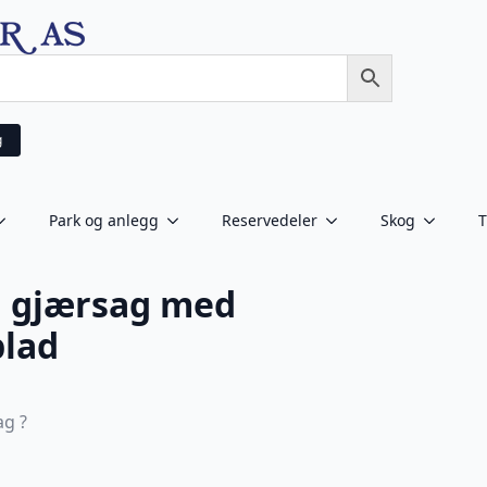
g
Park og anlegg
Reservedeler
Skog
T
g gjærsag med
blad
ag ?