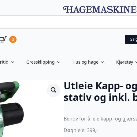
0
Sal
ritid
Gressklipping
Hus og hage
Kjøretøy
Utleie Kapp- o
stativ og inkl. 
Behov for å leie kapp- og gjærs
Døgnleie: 399,-