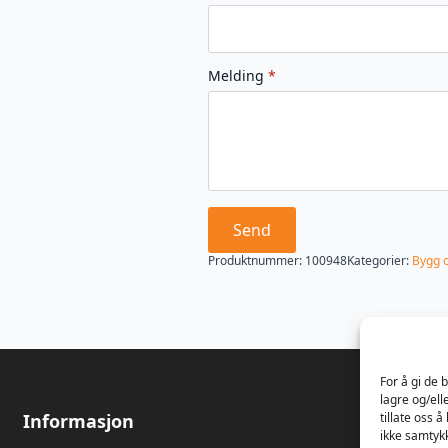
Melding
*
Send
Produktnummer:
100948
Kategorier:
Bygg 
For å gi de 
lagre og/ell
Informasjon
Om oss
tillate oss 
ikke samtykk