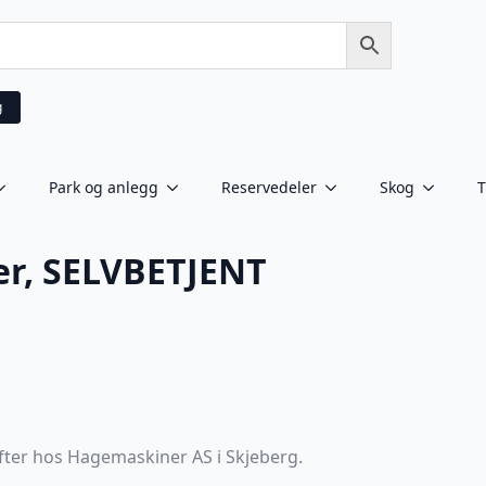
g
Park og anlegg
Reservedeler
Skog
T
ter, SELVBETJENT
lufter hos Hagemaskiner AS i Skjeberg.