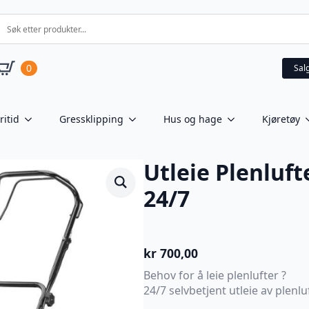
0
Sal
ritid
Gressklipping
Hus og hage
Kjøretøy
Utleie Plenluf
24/7
kr
700,00
Behov for å leie plenlufter ?
24/7 selvbetjent utleie av plen