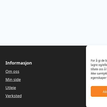
For å gi de 
Informasjon
Om oss
lagre og/ell
tillate oss 
Om oss
Våren 1989
ikke samtykk
Dagfinn Ha
egenskaper 
Min side
salg og re
gressklippe
Utleie
Ak
Hagemaskin
Verksted
gamle land