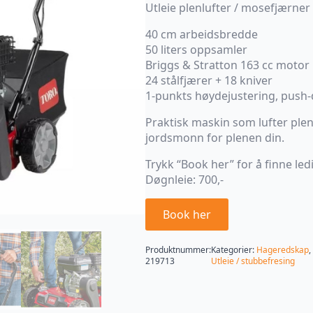
Utleie plenlufter / mosefjærner
40 cm arbeidsbredde
50 liters oppsamler
Briggs & Stratton 163 cc motor
24 stålfjærer + 18 kniver
1-punkts høydejustering, push-d
Praktisk maskin som lufter plene
jordsmonn for plenen din.
Trykk “Book her” for å finne ledi
Døgnleie: 700,-
Book her
Produktnummer:
Kategorier:
Hageredskap
,
219713
Utleie / stubbefresing