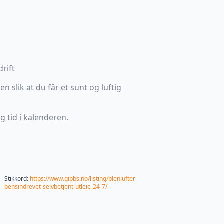
rift
n slik at du får et sunt og luftig
g tid i kalenderen.
Stikkord:
https://www.gibbs.no/listing/plenlufter-
bensindrevet-selvbetjent-utleie-24-7/