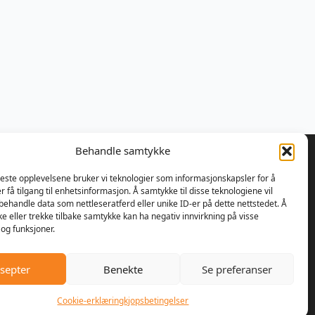
Behandle samtykke
beste opplevelsene bruker vi teknologier som informasjonskapsler for å
er få tilgang til enhetsinformasjon. Å samtykke til disse teknologiene vil
å behandle data som nettleseratferd eller unike ID-er på dette nettstedet. Å
 bestemte Ulrik Olseng og
e eller trekke tilbake samtykke kan ha negativ innvirkning på visse
nsen seg for å starte opp med
og funksjoner.
parasjon av motorsager og
re. Bedriften fikk navnet
septer
Benekte
Se preferanser
er AS, og lokalene var den
handelen på Vesttorp
Cookie-erklæring
kjopsbetingelser