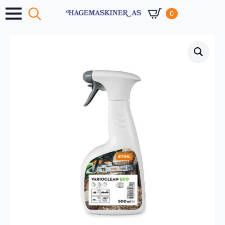
0
Search
for: