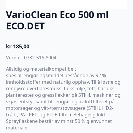
VarioClean Eco 500 ml
ECO.DET
kr
185,00
Verenr.: 0782-516-8004
Allsidig og materialkompatibelt
spesialrengjøringsmiddel bestående av 92 %
innholdsstoffer med naturlig opphav. Til å løsne og
rengjøre overflatesmuss, f.eks. olje, fett, harpiks,
planterester og gressflekker på STIHL maskiner og
skjæreutstyr samt til rengjøring av luftfilteret på
motorsager og våt-/tørrstøvsugere (STIHL HD2-,
tråd-, PA-, PET- og PTFE-filter). Behagelig lukt.
Sprayflaskene består av minst 50 % gjenvunnet
materiale.