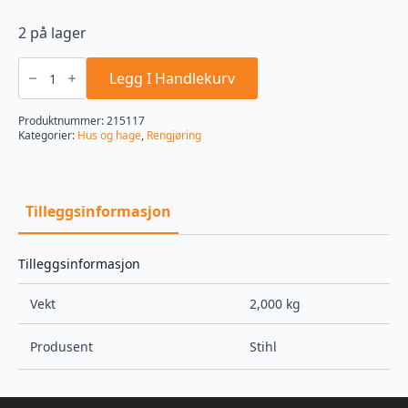
2 på lager
VarioClean
Eco
Legg I Handlekurv
500
ml
ECO.DET
Produktnummer:
215117
antall
Kategorier:
Hus og hage
,
Rengjøring
Tilleggsinformasjon
Tilleggsinformasjon
Vekt
2,000 kg
Produsent
Stihl