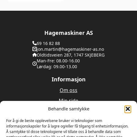
Hagemaskiner AS
69 16 82 88
jon.martin@hagemaskiner-as.no
Oldtidsveien 287, 1747 SKJEBERG
Man-Fre: 08.00-16.00
Lørdag: 09.00-13.00
Informasjon
Om oss
Min side
Behandle samtykke
Utleie
Verksted
For å gi de beste opplevelsene bruker vi teknologier som
informasjonskapsler for å lagre og/eller få tilgang til enhetsinformasjon.
Å samtykke til disse teknologiene vil tillate oss å behandle data som