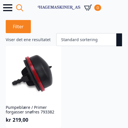
0
Search
for:
Filter
Viser det ene resultatet
Pumpeblære / Primer
forgasser snøfres 793382
kr
219,00